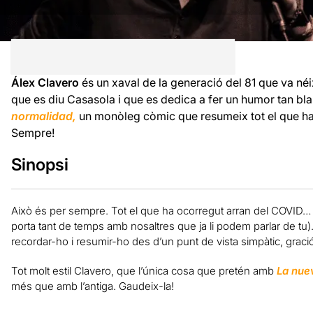
Álex Clavero
és un xaval de la generació del 81 que va néix
que es diu Casasola i que es dedica a fer un humor tan bl
normalidad,
un monòleg còmic que resumeix tot el que ha
Sempre!
Sinopsi
Això és per sempre. Tot el que ha ocorregut arran del COVID… 
porta tant de temps amb nosaltres que ja li podem parlar de tu).
recordar-ho i resumir-ho des d’un punt de vista simpàtic, gració
Tot molt estil Clavero, que l’única cosa que pretén amb
La nue
més que amb l’antiga. Gaudeix-la!