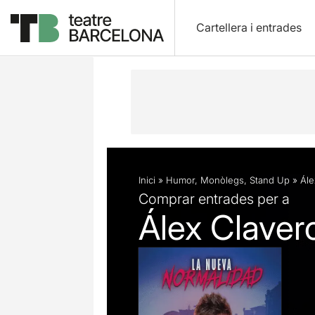
Cartellera i entrades
Descripció
Fitxa artística
Fotos i 
Inici
»
Humor
,
Monòlegs
,
Stand Up
»
Ále
Comprar entrades per a
Álex Claver