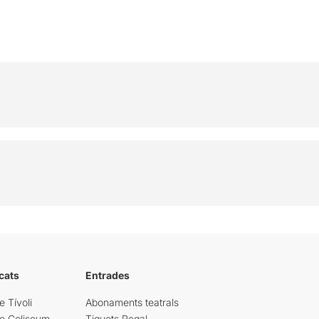
cats
Entrades
e Tívoli
Abonaments teatrals
re Coliseum
Tiquets Regal