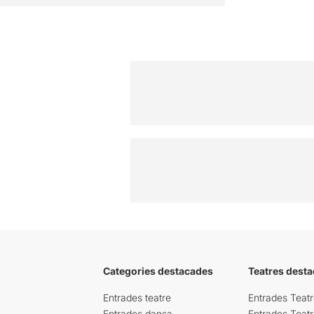
Categories destacades
Teatres desta
Entrades teatre
Entrades Teatr
Entrades dansa
Entrades Teat