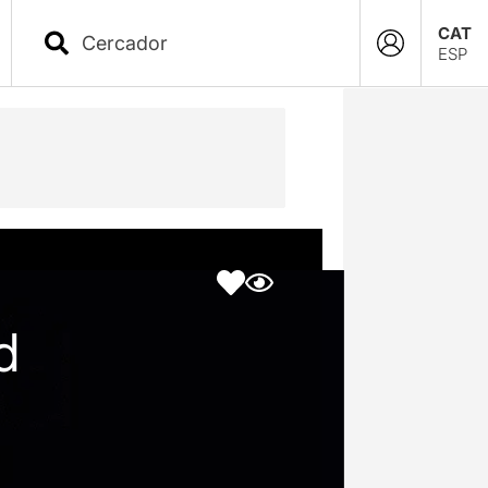
CAT
ESP
d