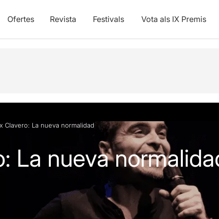
Ofertes
Revista
Festivals
Vota als IX Premis
vídeos
x Clavero: La nueva normalidad
o: La nueva normalida