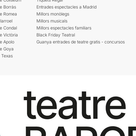
e Borràs
Entrades espectacles a Madrid
re Romea
Millors monòlegs
larroel
Millors musicals
re Condal
Millors espectacles familiars
e Victòria
Black Friday Teatral
e Apolo
Guanya entrades de teatre gratis - concursos
re Goya
i Texas