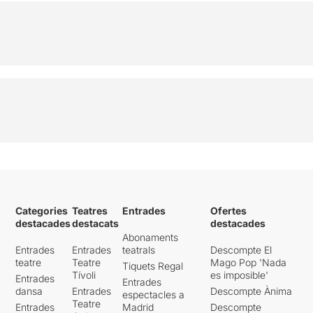
Categories
Teatres
Entrades
Ofertes
destacades
destacats
destacades
Abonaments
Entrades
Entrades
teatrals
Descompte El
teatre
Teatre
Mago Pop 'Nada
Tiquets Regal
Tívoli
es imposible'
Entrades
Entrades
dansa
Entrades
Descompte Ànima
espectacles a
Teatre
Entrades
Madrid
Descompte