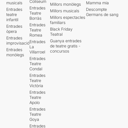
Coliseum
musicals
Mamma mia
Millors monòlegs
Entrades
Entrades
Descompte
Millors musicals
Teatre
teatre
Germans de sang
Millors espectacles
Borràs
infantil
familiars
Entrades
Entrades
Black Friday
Teatre
òpera
Teatral
Romea
Entrades
Guanya entrades
Entrades
improvisació
de teatre gratis -
La
Entrades
concursos
Villarroel
monòlegs
Entrades
Teatre
Condal
Entrades
Teatre
Victòria
Entrades
Teatre
Apolo
Entrades
Teatre
Goya
Entrades