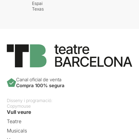
Espai
Texas
Canal oficial de venta
Compra 100% segura
Disseny i programació:
Copymouse
Vull veure
Teatre
Musicals