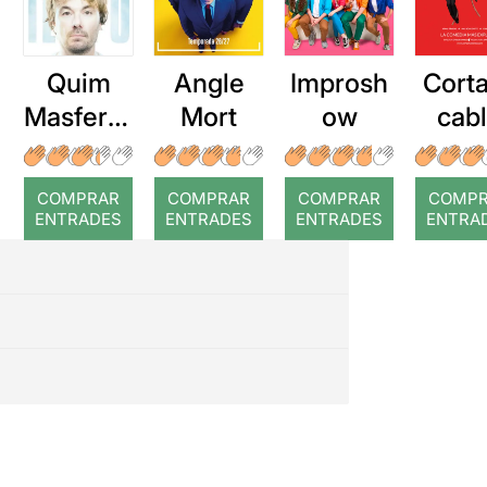
Quim
Angle
Improsh
Corta
Masferre
Mort
ow
cab
r: Temps
roj
COMPRAR
COMPRAR
COMPRAR
COMP
ENTRADES
ENTRADES
ENTRADES
ENTRA