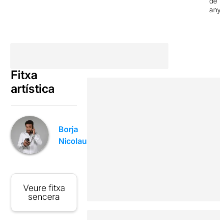
de 
an
Fitxa
artística
Borja
Nicolau
Veure fitxa
sencera