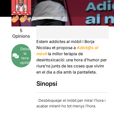
5
Opinions
Estem addictes al mòbil i Borja
Nicolau et proposa a
Adict@s al
Deixa
móvil
la millor teràpia de
la
teva
desintoxicació: una hora d’humor per
opinió
riure’ns junts de les coses que vivim
en el dia a dia amb la pantalleta.
Sinopsi
· Desbloquejar el mòbil per mirar l’hora i
acabar mirant-ho tot menys l’hora.