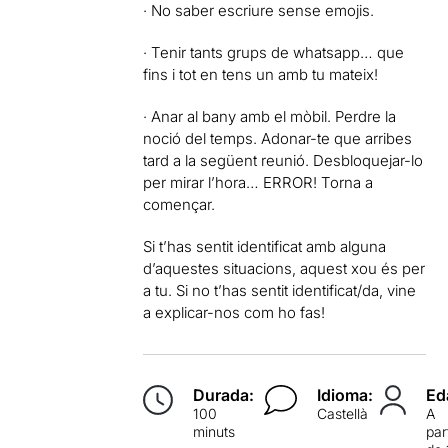
· No saber escriure sense emojis.
· Tenir tants grups de whatsapp… que
fins i tot en tens un amb tu mateix!
· Anar al bany amb el mòbil. Perdre la
noció del temps. Adonar-te que arribes
tard a la següent reunió. Desbloquejar-lo
per mirar l’hora… ERROR! Torna a
començar.
Si t’has sentit identificat amb alguna
d’aquestes situacions, aquest xou és per
a tu. Si no t’has sentit identificat/da, vine
a explicar-nos com ho fas!
Durada:
Idioma:
Ed
100
Castellà
A
minuts
par