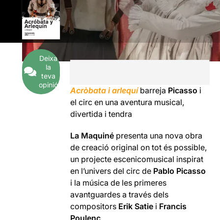
Deixa
la
teva
opinió
Acròbata i arlequí
barreja
Picasso
i
el circ en una aventura musical,
divertida i tendra
La Maquiné
presenta una nova obra
de creació original on tot és possible,
un projecte escenicomusical inspirat
en l’univers del circ de
Pablo Picasso
i la música de les primeres
avantguardes a través dels
compositors
Erik Satie
i
Francis
Poulenc
.