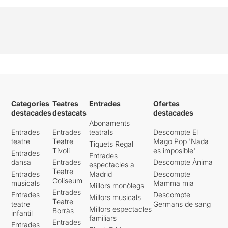
Categories
Teatres
Entrades
Ofertes
destacades
destacats
destacades
Abonaments
Entrades
Entrades
teatrals
Descompte El
teatre
Teatre
Mago Pop 'Nada
Tiquets Regal
Tívoli
es imposible'
Entrades
Entrades
dansa
Entrades
Descompte Ànima
espectacles a
Teatre
Entrades
Madrid
Descompte
Coliseum
musicals
Mamma mia
Millors monòlegs
Entrades
Entrades
Descompte
Millors musicals
Teatre
teatre
Germans de sang
Millors espectacles
Borràs
infantil
familiars
Entrades
Entrades