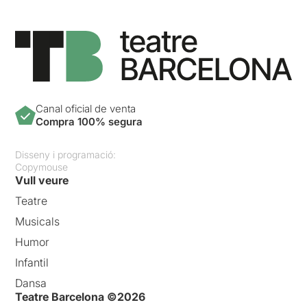
Canal oficial de venta
Compra 100% segura
Disseny i programació:
Copymouse
Vull veure
Teatre
Musicals
Humor
Infantil
Dansa
Teatre Barcelona ©2026