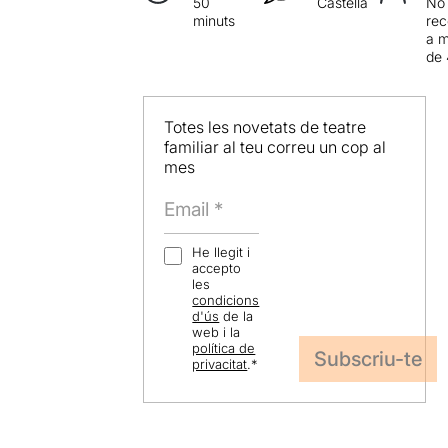
50
Castellà
No
minuts
re
a 
de 
Totes les novetats de teatre
familiar al teu correu un cop al
mes
He llegit i
accepto
les
condicions
d'ús
de la
web i la
política de
privacitat
.
*