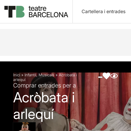
Cartellera i entrades
Descripció
Fitxa artística
Fotos i vídeos
Inici
»
Infantil
,
Musicals
»
Acròbata i
arlequí
Comprar entrades per a
Acròbata i
arlequí