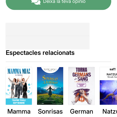
Deixa la teva opinió
Espectacles relacionats
Mamma
Sonrisas
German
Natz