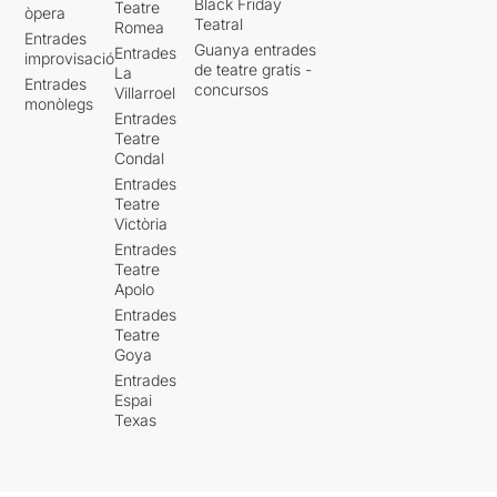
Black Friday
Teatre
òpera
Teatral
Romea
Entrades
Guanya entrades
Entrades
improvisació
de teatre gratis -
La
Entrades
concursos
Villarroel
monòlegs
Entrades
Teatre
Condal
Entrades
Teatre
Victòria
Entrades
Teatre
Apolo
Entrades
Teatre
Goya
Entrades
Espai
Texas