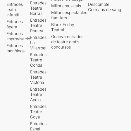
Entrades
Entrades
Descompte
Millors musicals
Teatre
teatre
Germans de sang
Millors espectacles
Borràs
infantil
familiars
Entrades
Entrades
Black Friday
Teatre
òpera
Teatral
Romea
Entrades
Guanya entrades
Entrades
improvisació
de teatre gratis -
La
Entrades
concursos
Villarroel
monòlegs
Entrades
Teatre
Condal
Entrades
Teatre
Victòria
Entrades
Teatre
Apolo
Entrades
Teatre
Goya
Entrades
Espai