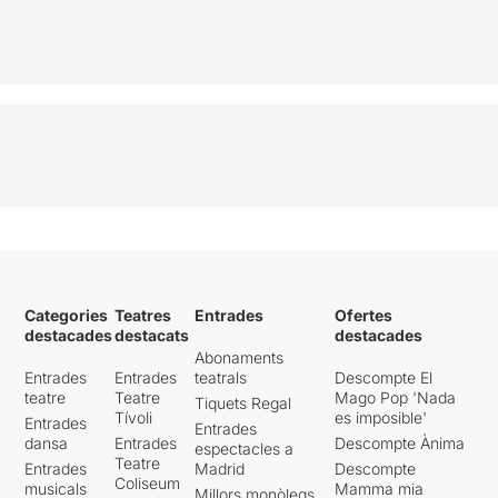
Categories
Teatres
Entrades
Ofertes
destacades
destacats
destacades
Abonaments
Entrades
Entrades
teatrals
Descompte El
teatre
Teatre
Mago Pop 'Nada
Tiquets Regal
Tívoli
es imposible'
Entrades
Entrades
dansa
Entrades
Descompte Ànima
espectacles a
Teatre
Entrades
Madrid
Descompte
Coliseum
musicals
Mamma mia
Millors monòlegs