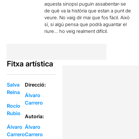
aquesta sinopsi puguin assabentar-se
de què va la història que estan a punt de
veure. No vaig dir mai que fos fàcil. Això
sí, si algú pensa que podrà aguantar el
riure… ho veig realment difícil.
Fitxa artística
Salva
Direcció:
Reina
Álvaro
Carrero
Rocío
Rubio
Autoria:
Álvaro
Álvaro
Carrero
Carrero