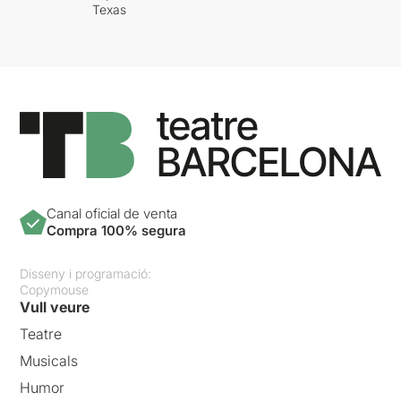
Texas
Canal oficial de venta
Compra 100% segura
Disseny i programació:
Copymouse
Vull veure
Teatre
Musicals
Humor