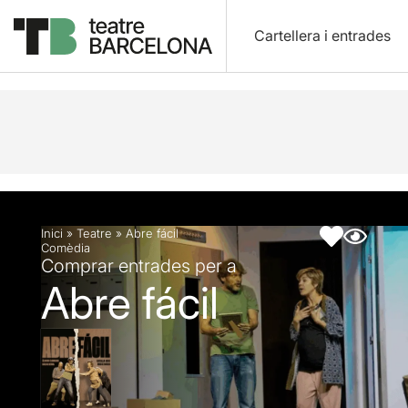
Cartellera i entrades
Descripció
Fitxa artística
Fotos i vídeos
Inici
»
Teatre
»
Abre fácil
Comèdia
Comprar entrades per a
Abre fácil