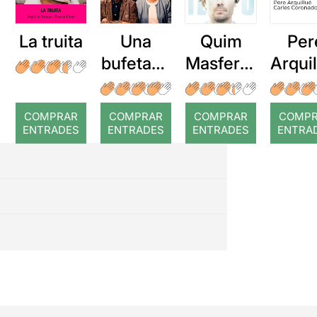
La truita
Una
Quim
Per
bufetada
Masferre
Arqui
a temps
r: Temps
: Cor
romp
COMPRAR
COMPRAR
COMPRAR
COMP
ENTRADES
ENTRADES
ENTRADES
ENTRA