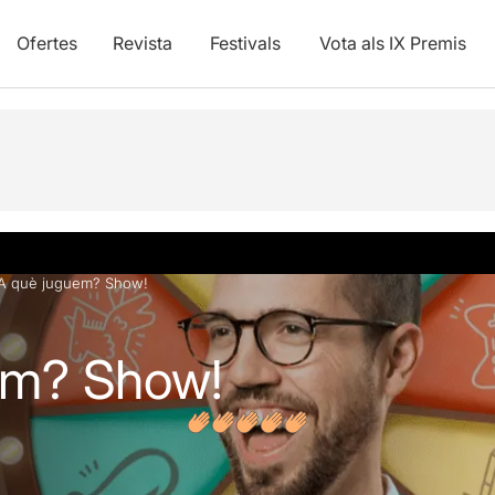
Ofertes
Revista
Festivals
Vota als IX Premis
vídeos
Opinions
A què juguem? Show!
em? Show!