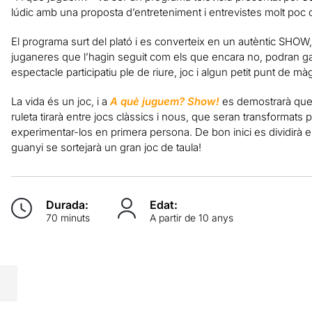
lúdic amb una proposta d’entreteniment i entrevistes molt poc
El programa surt del plató i es converteix en un autèntic SHOW, 
juganeres que l’hagin seguit com els que encara no, podran ga
espectacle participatiu ple de riure, joc i algun petit punt de màg
La vida és un joc, i a
A què juguem? Show!
es demostrarà que 
ruleta tirarà entre jocs clàssics i nous, que seran transformat
experimentar-los en primera persona. De bon inici es dividirà e
guanyi se sortejarà un gran joc de taula!
Durada:
Edat:
70 minuts
A partir de 10 anys