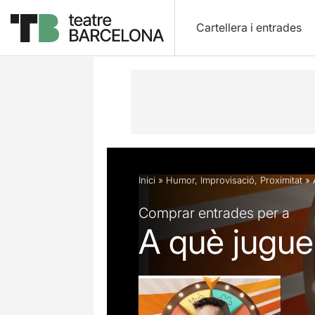
Cartellera i entrades
Descripció
Fitxa artística
Fotos i 
Inici
»
Humor
,
Improvisació
,
Proximitat
»
Comprar entrades per a
A què jugu