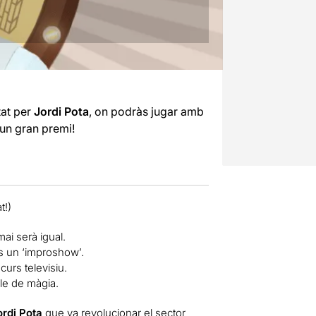
at per
Jordi Pota
, on podràs jugar amb
 un gran premi!
t!)
ai serà igual.
es un ‘improshow’.
curs televisiu.
le de màgia.
ordi Pota
que va revolucionar el sector