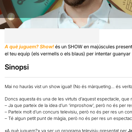
A què juguem? Show!
és un SHOW en majúscules present
el teu equip (els vermells o els blaus) per intentar guanyar
Sinopsi
Mai no hauràs vist un show igual! (No és màrqueting… és verita
Doncs aquesta és una de les virtuts d’aquest espectacle, que m
– Ja que parteix de la idea d’un ‘improshow’, però no és per r
– Parteix molt d’un concurs televisiu, però no és per res un con
– Té algun petit punt de màgia, però no és per res un espectac
«A què juguem?» va ser un programa televisiu presentat per
J