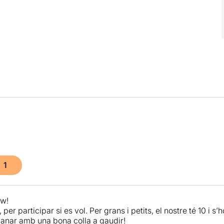
1
ow!
 per participar si es vol. Per grans i petits, el nostre té 10 i s
 anar amb una bona colla a gaudir!