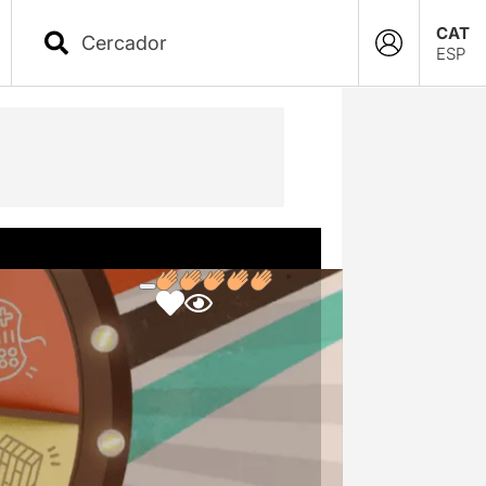
CAT
ESP