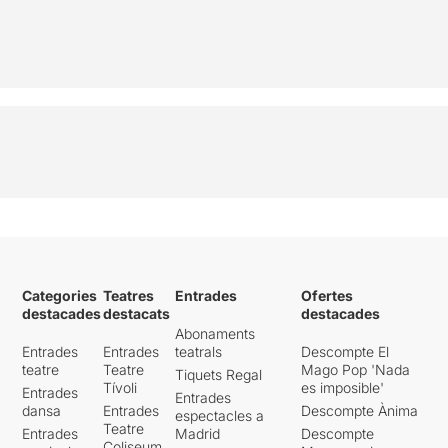
Categories
Teatres
Entrades
Ofertes
destacades
destacats
destacades
Abonaments
Entrades
Entrades
teatrals
Descompte El
teatre
Teatre
Mago Pop 'Nada
Tiquets Regal
Tívoli
es imposible'
Entrades
Entrades
dansa
Entrades
Descompte Ànima
espectacles a
Teatre
Entrades
Madrid
Descompte
Coliseum