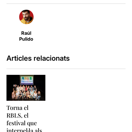
Raúl
Pulido
Articles relacionats
Torna el
RBLS, el
festival que
interpel·la als