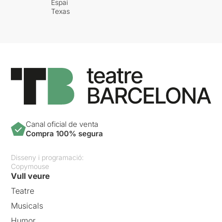
Espai
Texas
Canal oficial de venta
Compra 100% segura
Disseny i programació:
Copymouse
Vull veure
Teatre
Musicals
Humor