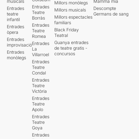
musicals
Mamma mia
Millors monòlegs
Entrades
Entrades
Descompte
Millors musicals
Teatre
teatre
Germans de sang
Millors espectacles
Borràs
infantil
familiars
Entrades
Entrades
Black Friday
Teatre
òpera
Teatral
Romea
Entrades
Guanya entrades
Entrades
improvisació
de teatre gratis -
La
Entrades
concursos
Villarroel
monòlegs
Entrades
Teatre
Condal
Entrades
Teatre
Victòria
Entrades
Teatre
Apolo
Entrades
Teatre
Goya
Entrades