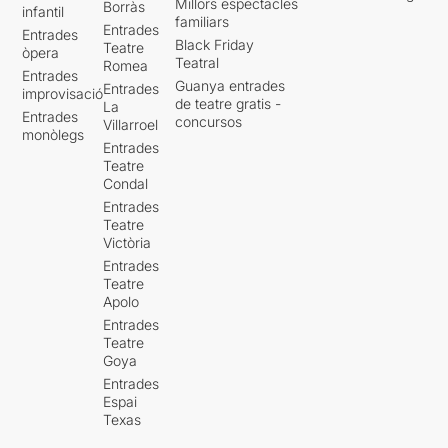
Millors espectacles
Borràs
infantil
familiars
Entrades
Entrades
Black Friday
Teatre
òpera
Teatral
Romea
Entrades
Guanya entrades
Entrades
improvisació
de teatre gratis -
La
Entrades
concursos
Villarroel
monòlegs
Entrades
Teatre
Condal
Entrades
Teatre
Victòria
Entrades
Teatre
Apolo
Entrades
Teatre
Goya
Entrades
Espai
Texas