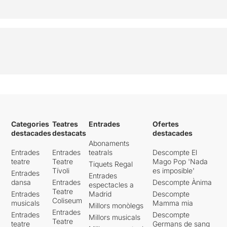
Categories
Teatres
Entrades
Ofertes
destacades
destacats
destacades
Abonaments
Entrades
Entrades
teatrals
Descompte El
teatre
Teatre
Mago Pop 'Nada
Tiquets Regal
Tívoli
es imposible'
Entrades
Entrades
dansa
Entrades
Descompte Ànima
espectacles a
Teatre
Entrades
Madrid
Descompte
Coliseum
musicals
Mamma mia
Millors monòlegs
Entrades
Entrades
Descompte
Millors musicals
Teatre
teatre
Germans de sang