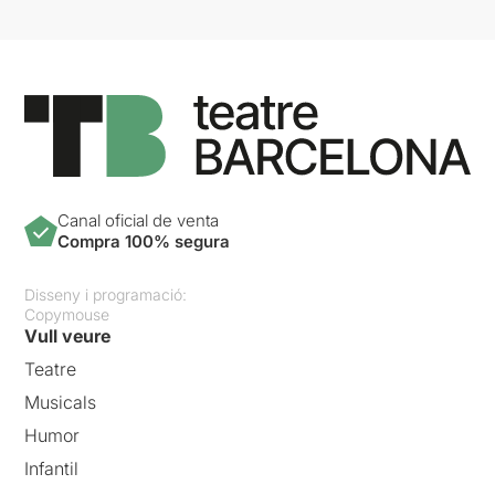
Canal oficial de venta
Compra 100% segura
Disseny i programació:
Copymouse
Vull veure
Teatre
Musicals
Humor
Infantil