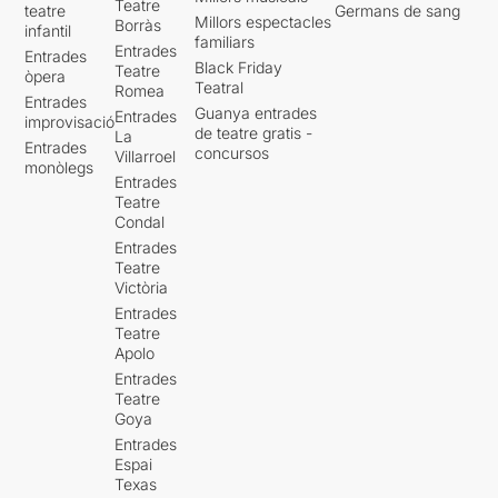
Teatre
teatre
Germans de sang
Millors espectacles
Borràs
infantil
familiars
Entrades
Entrades
Black Friday
Teatre
òpera
Teatral
Romea
Entrades
Guanya entrades
Entrades
improvisació
de teatre gratis -
La
Entrades
concursos
Villarroel
monòlegs
Entrades
Teatre
Condal
Entrades
Teatre
Victòria
Entrades
Teatre
Apolo
Entrades
Teatre
Goya
Entrades
Espai
Texas