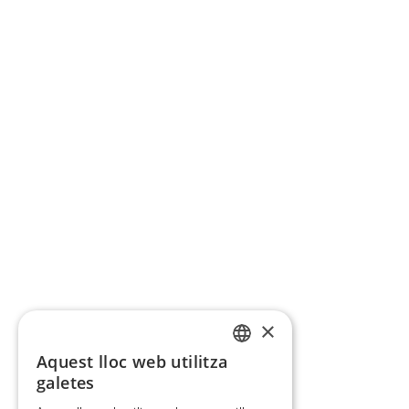
×
Aquest lloc web utilitza
CATALAN
galetes
SPANISH