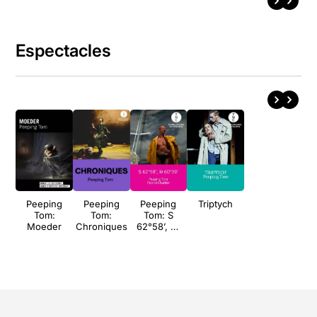
Espectacles
Peeping
Peeping
Peeping
Triptych
Tom:
Tom:
Tom: S
Moeder
Chroniques
62°58’, W
60°39’