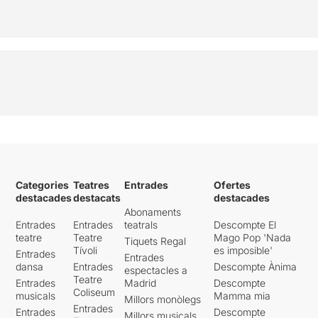
Categories
Teatres
Entrades
Ofertes
destacades
destacats
destacades
Abonaments
Entrades
Entrades
teatrals
Descompte El
teatre
Teatre
Mago Pop 'Nada
Tiquets Regal
Tívoli
es imposible'
Entrades
Entrades
dansa
Entrades
Descompte Ànima
espectacles a
Teatre
Entrades
Madrid
Descompte
Coliseum
musicals
Mamma mia
Millors monòlegs
Entrades
Entrades
Descompte
Millors musicals