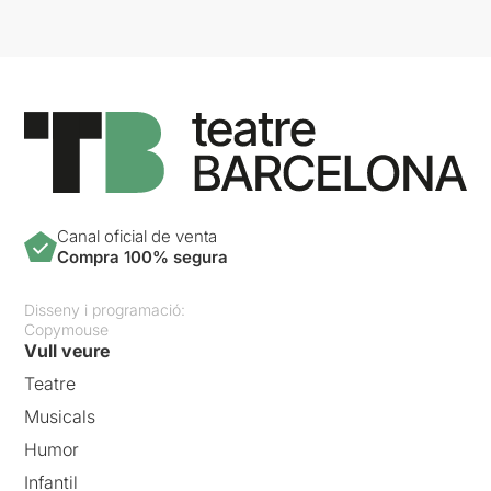
Canal oficial de venta
Compra 100% segura
Disseny i programació:
Copymouse
Vull veure
Teatre
Musicals
Humor
Infantil