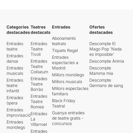
Categories
Teatres
Entrades
Ofertes
destacades
destacats
destacades
Abonaments
Entrades
Entrades
teatrals
Descompte El
teatre
Teatre
Mago Pop 'Nada
Tiquets Regal
Tívoli
es imposible'
Entrades
Entrades
dansa
Entrades
Descompte Ànima
espectacles a
Teatre
Entrades
Madrid
Descompte
Coliseum
musicals
Mamma mia
Millors monòlegs
Entrades
Entrades
Descompte
Millors musicals
Teatre
teatre
Germans de sang
Millors espectacles
Borràs
infantil
familiars
Entrades
Entrades
Black Friday
Teatre
òpera
Teatral
Romea
Entrades
Guanya entrades
Entrades
improvisació
de teatre gratis -
La
Entrades
concursos
Villarroel
monòlegs
Entrades