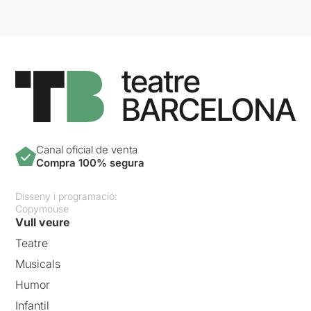
Canal oficial de venta
Compra 100% segura
Disseny i programació:
Copymouse
Vull veure
Teatre
Musicals
Humor
Infantil