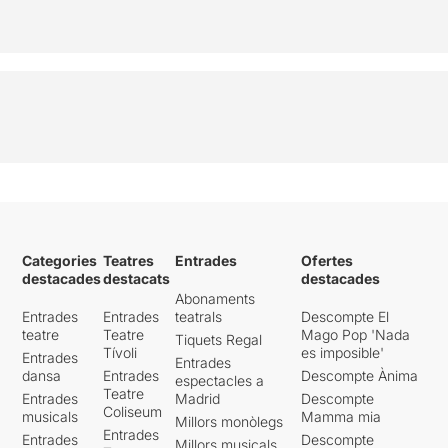
Categories
Teatres
Entrades
Ofertes
destacades
destacats
destacades
Abonaments
Entrades
Entrades
teatrals
Descompte El
teatre
Teatre
Mago Pop 'Nada
Tiquets Regal
Tívoli
es imposible'
Entrades
Entrades
dansa
Entrades
Descompte Ànima
espectacles a
Teatre
Entrades
Madrid
Descompte
Coliseum
musicals
Mamma mia
Millors monòlegs
Entrades
Entrades
Descompte
Millors musicals