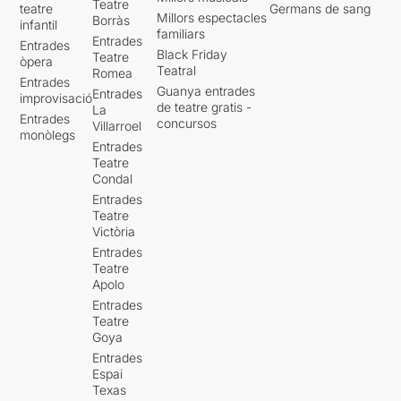
Teatre
teatre
Germans de sang
Millors espectacles
Borràs
infantil
familiars
Entrades
Entrades
Black Friday
Teatre
òpera
Teatral
Romea
Entrades
Guanya entrades
Entrades
improvisació
de teatre gratis -
La
Entrades
concursos
Villarroel
monòlegs
Entrades
Teatre
Condal
Entrades
Teatre
Victòria
Entrades
Teatre
Apolo
Entrades
Teatre
Goya
Entrades
Espai
Texas