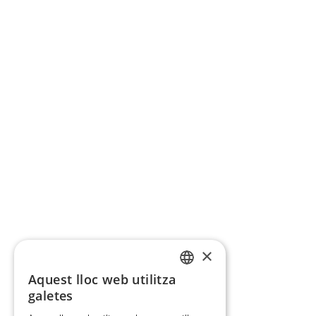
×
Aquest lloc web utilitza
CATALAN
galetes
SPANISH