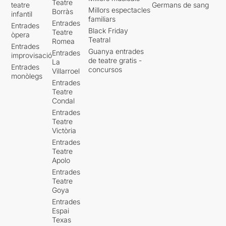
Teatre
teatre
Germans de sang
Millors espectacles
Borràs
infantil
familiars
Entrades
Entrades
Black Friday
Teatre
òpera
Teatral
Romea
Entrades
Guanya entrades
Entrades
improvisació
de teatre gratis -
La
Entrades
concursos
Villarroel
monòlegs
Entrades
Teatre
Condal
Entrades
Teatre
Victòria
Entrades
Teatre
Apolo
Entrades
Teatre
Goya
Entrades
Espai
Texas