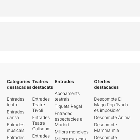
Categories
Teatres
Entrades
Ofertes
destacades
destacats
destacades
Abonaments
Entrades
Entrades
teatrals
Descompte El
teatre
Teatre
Mago Pop 'Nada
Tiquets Regal
Tívoli
es imposible'
Entrades
Entrades
dansa
Entrades
Descompte Ànima
espectacles a
Teatre
Entrades
Madrid
Descompte
Coliseum
musicals
Mamma mia
Millors monòlegs
Entrades
Entrades
Descompte
Millors musicals