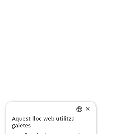
×
Aquest lloc web utilitza
CATALAN
galetes
SPANISH