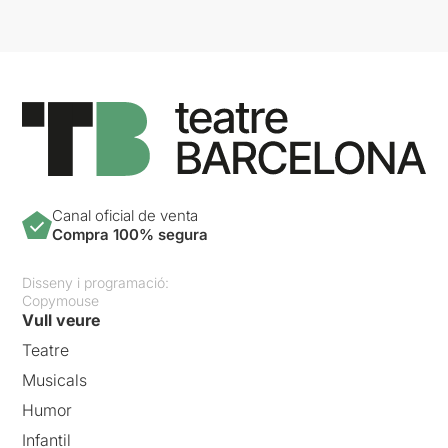
Canal oficial de venta
Compra 100% segura
Disseny i programació:
Copymouse
Vull veure
Teatre
Musicals
Humor
Infantil