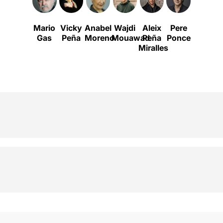
Mario
Vicky
Anabel
Wajdi
Aleix
Pere
Candel
Gas
Peña
Moreno
Mouawad
Peña
Ponce
Serrat
Miralles