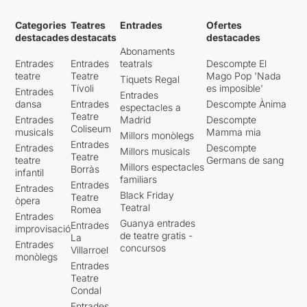
Categories
Teatres
Entrades
Ofertes
destacades
destacats
destacades
Abonaments
Entrades
Entrades
teatrals
Descompte El
teatre
Teatre
Mago Pop 'Nada
Tiquets Regal
Tívoli
es imposible'
Entrades
Entrades
dansa
Entrades
Descompte Ànima
espectacles a
Teatre
Entrades
Madrid
Descompte
Coliseum
musicals
Mamma mia
Millors monòlegs
Entrades
Entrades
Descompte
Millors musicals
Teatre
teatre
Germans de sang
Millors espectacles
Borràs
infantil
familiars
Entrades
Entrades
Black Friday
Teatre
òpera
Teatral
Romea
Entrades
Guanya entrades
Entrades
improvisació
de teatre gratis -
La
Entrades
concursos
Villarroel
monòlegs
Entrades
Teatre
Condal
Entrades