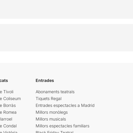
cats
Entrades
e Tívoli
Abonaments teatrals
re Coliseum
Tiquets Regal
e Borràs
Entrades espectacles a Madrid
re Romea
Millors monòlegs
larroel
Millors musicals
re Condal
Millors espectacles familiars
e Victòria
Black Friday Teatral