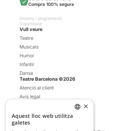
Compra 100% segura
Disseny i programació:
Copymouse
Vull veure
Teatre
Musicals
Humor
Infantil
Dansa
Teatre Barcelona ©2026
Atenció al client
Avís legal
×
Política de privacitat
Política de cookies
Aquest lloc web utilitza
CATALAN
galetes
Condicions d’ús
SPANISH