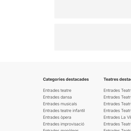
Categories destacades
Teatres desta
Entrades teatre
Entrades Teatr
Entrades dansa
Entrades Teat
Entrades musicals
Entrades Teatr
Entrades teatre infantil
Entrades Teat
Entrades òpera
Entrades La Vil
Entrades improvisació
Entrades Teat
Entrades monòlegs
Entrades Teatr