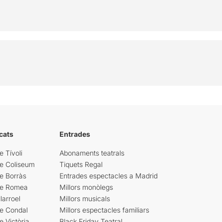
cats
Entrades
e Tívoli
Abonaments teatrals
re Coliseum
Tiquets Regal
e Borràs
Entrades espectacles a Madrid
re Romea
Millors monòlegs
larroel
Millors musicals
re Condal
Millors espectacles familiars
e Victòria
Black Friday Teatral