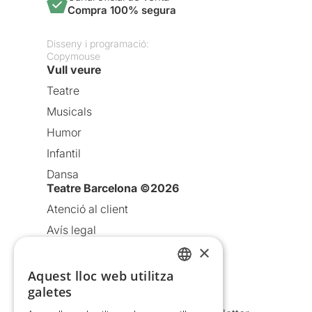
Compra 100% segura
Disseny i programació:
Copymouse
Vull veure
Teatre
Musicals
Humor
Infantil
Dansa
Teatre Barcelona ©2026
Atenció al client
Avís legal
×
Política de privacitat
Política de cookies
Aquest lloc web utilitza
CATALAN
galetes
Condicions d’ús
SPANISH