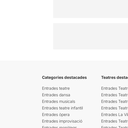
Categories destacades
Teatres desta
Entrades teatre
Entrades Teatr
Entrades dansa
Entrades Teat
Entrades musicals
Entrades Teatr
Entrades teatre infantil
Entrades Teat
Entrades òpera
Entrades La Vil
Entrades improvisació
Entrades Teat
Entrades monòlegs
Entrades Teatr