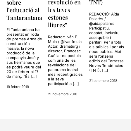
revolució en
TNT)
sobre
les teves
l’educació al
REDACCIÓ: Aída
estones
Tantarantana
Pallarès /
lliures”
@aidapallares
Participatiu,
El Tantarantana ha
adaptat, inclusiu,
presentat en roda
Redactor: Iván F.
assequible i
de premsa Arma de
Mula / @ivanfmula
paritari. Per a tots
construcción
Actor, dramaturg i
els públics i per als
masiva, la nova
director, Francesc
nous públics. Així
producció de la
Cuéllar es postula
serà l’onzena
companyia José y
com una de les
edició del Terrassa
sus hermanas que
revelacions del
Noves Tendències
es podrà veure del
panorama teatral
(TNT). […]
20 de febrer al 17
més recent gràcies
de març. “És […]
a la seva
21 setembre 2018
participació a […]
19 febrer 2019
21 novembre 2018