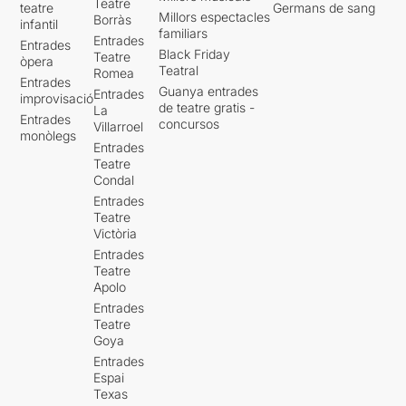
Teatre
teatre
Germans de sang
Millors espectacles
Borràs
infantil
familiars
Entrades
Entrades
Black Friday
Teatre
òpera
Teatral
Romea
Entrades
Guanya entrades
Entrades
improvisació
de teatre gratis -
La
Entrades
concursos
Villarroel
monòlegs
Entrades
Teatre
Condal
Entrades
Teatre
Victòria
Entrades
Teatre
Apolo
Entrades
Teatre
Goya
Entrades
Espai
Texas