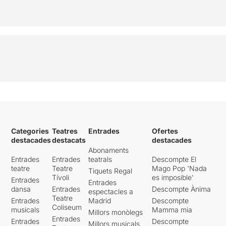
Categories
Teatres
Entrades
Ofertes
destacades
destacats
destacades
Abonaments
Entrades
Entrades
teatrals
Descompte El
teatre
Teatre
Mago Pop 'Nada
Tiquets Regal
Tívoli
es imposible'
Entrades
Entrades
dansa
Entrades
Descompte Ànima
espectacles a
Teatre
Entrades
Madrid
Descompte
Coliseum
musicals
Mamma mia
Millors monòlegs
Entrades
Entrades
Descompte
Millors musicals