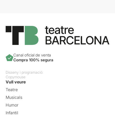
Canal oficial de venta
Compra 100% segura
Disseny i programació:
Copymouse
Vull veure
Teatre
Musicals
Humor
Infantil