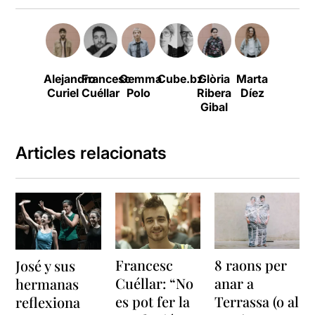
Alejandro
Francesc
Gemma
Cube.bz
Glòria
Marta
Carolin
Curiel
Cuéllar
Polo
Ribera
Díez
Manero
Gibal
Articles relacionats
Francesc
8 raons per
José y sus
Cuéllar: “No
anar a
hermanas
es pot fer la
Terrassa (o al
reflexiona