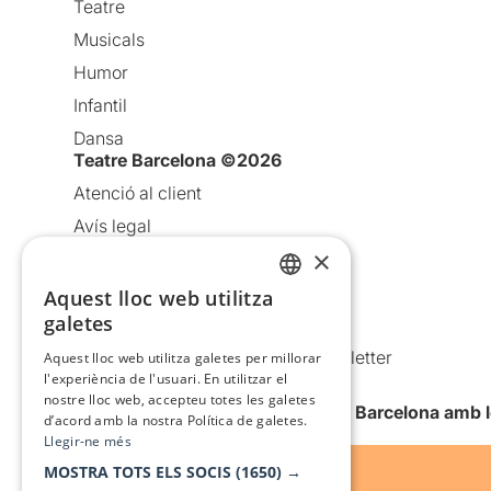
Teatre
Musicals
Humor
Infantil
Dansa
Teatre Barcelona ©2026
Atenció al client
Avís legal
×
Política de privacitat
Política de cookies
Aquest lloc web utilitza
CATALAN
galetes
Condicions d’ús
SPANISH
Comunicacions comercials i Newsletter
Aquest lloc web utilitza galetes per millorar
l'experiència de l'usuari. En utilitzar el
Anuncia’t
nostre lloc web, accepteu totes les galetes
Vull rebre la newsletter de Teatre Barcelona amb 
d’acord amb la nostra Política de galetes.
Llegir-ne més
MOSTRA TOTS ELS SOCIS
(1650) →