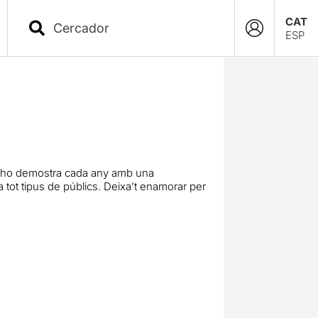
CAT
ESP
a t’ho demostra cada any amb una
 tot tipus de públics. Deixa’t enamorar per