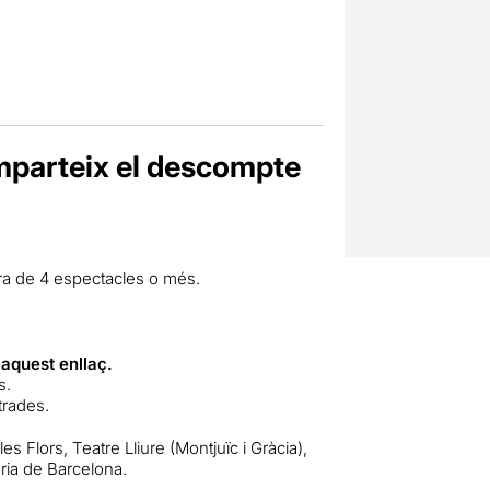
mparteix el descompte
ra de 4 espectacles o més.
 aquest enllaç
.
s.
trades.
s Flors, Teatre Lliure (Montjuïc i Gràcia),
ria de Barcelona.