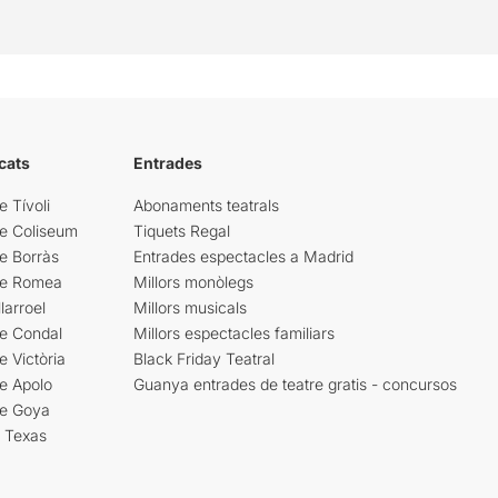
cats
Entrades
e Tívoli
Abonaments teatrals
re Coliseum
Tiquets Regal
e Borràs
Entrades espectacles a Madrid
re Romea
Millors monòlegs
larroel
Millors musicals
re Condal
Millors espectacles familiars
e Victòria
Black Friday Teatral
e Apolo
Guanya entrades de teatre gratis - concursos
re Goya
i Texas