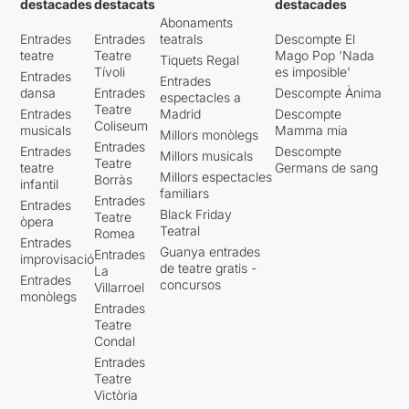
destacades
destacats
destacades
Abonaments
Entrades
Entrades
teatrals
Descompte El
teatre
Teatre
Mago Pop 'Nada
Tiquets Regal
Tívoli
es imposible'
Entrades
Entrades
dansa
Entrades
Descompte Ànima
espectacles a
Teatre
Entrades
Madrid
Descompte
Coliseum
musicals
Mamma mia
Millors monòlegs
Entrades
Entrades
Descompte
Millors musicals
Teatre
teatre
Germans de sang
Millors espectacles
Borràs
infantil
familiars
Entrades
Entrades
Black Friday
Teatre
òpera
Teatral
Romea
Entrades
Guanya entrades
Entrades
improvisació
de teatre gratis -
La
Entrades
concursos
Villarroel
monòlegs
Entrades
Teatre
Condal
Entrades
Teatre
Victòria