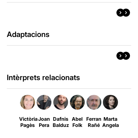
Adaptacions
Intèrprets relacionats
Victòria
Joan
Dafnis
Abel
Ferran
Marta
Carles
Pagès
Pera
Balduz
Folk
Rañé
Angelat
Canut