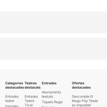
Categories
Teatres
Entrades
Ofertes
destacades
destacats
destacades
Abonaments
Entrades
Entrades
teatrals
Descompte El
teatre
Teatre
Mago Pop 'Nada
Tiquets Regal
Tívoli
es imposible'
Entrades