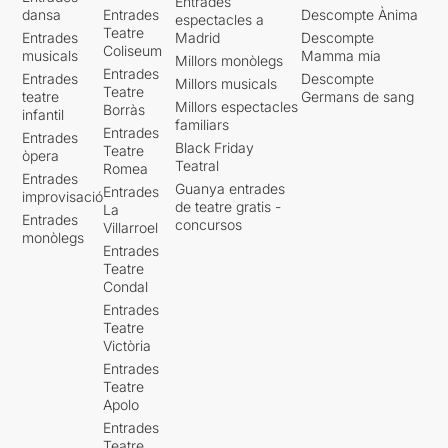
Entrades
dansa
Entrades
Descompte Ànima
espectacles a
Teatre
Entrades
Madrid
Descompte
Coliseum
musicals
Mamma mia
Millors monòlegs
Entrades
Entrades
Descompte
Millors musicals
Teatre
teatre
Germans de sang
Millors espectacles
Borràs
infantil
familiars
Entrades
Entrades
Black Friday
Teatre
òpera
Teatral
Romea
Entrades
Guanya entrades
Entrades
improvisació
de teatre gratis -
La
Entrades
concursos
Villarroel
monòlegs
Entrades
Teatre
Condal
Entrades
Teatre
Victòria
Entrades
Teatre
Apolo
Entrades
Teatre