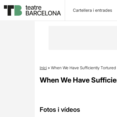
Cartellera i entrades
Inici
»
When We Have Sufficiently Tortured
When We Have Sufficien
Fotos i vídeos