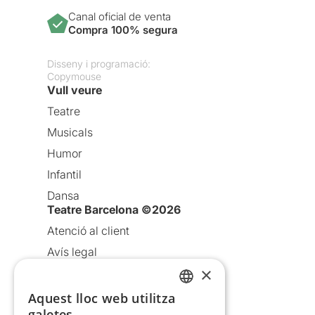
Canal oficial de venta
Compra 100% segura
Disseny i programació:
Copymouse
Vull veure
Teatre
Musicals
Humor
Infantil
Dansa
Teatre Barcelona ©2026
Atenció al client
Avís legal
×
Política de privacitat
Política de cookies
Aquest lloc web utilitza
CATALAN
galetes