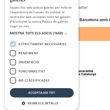
Condicions d’ús
SPANISH
Comunicacions comercials i Newsletter
Aquest lloc web utilitza galetes per millorar
l'experiència de l'usuari. En utilitzar el
Anuncia’t
nostre lloc web, accepteu totes les galetes
Vull rebre la newsletter de Teatre Barcelona amb 
d’acord amb la nostra Política de galetes.
Llegir-ne més
MOSTRA TOTS ELS SOCIS
(1650) →
ESTRICTAMENT NECESSÀRIES
RENDIMENT
ORIENTACIÓ
Amb el suport de
FUNCIONALITAT
NO CLASSIFICADES
Mitjà de comunicació associat a
ACCEPTA-HO TOT
VEURE ELS DETALLS