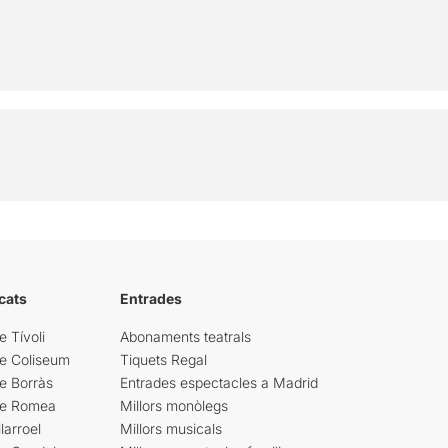
cats
Entrades
e Tívoli
Abonaments teatrals
re Coliseum
Tiquets Regal
e Borràs
Entrades espectacles a Madrid
re Romea
Millors monòlegs
larroel
Millors musicals