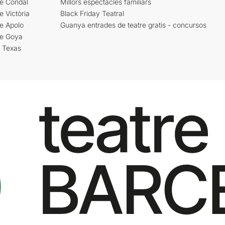
re Condal
Millors espectacles familiars
e Victòria
Black Friday Teatral
e Apolo
Guanya entrades de teatre gratis - concursos
re Goya
i Texas