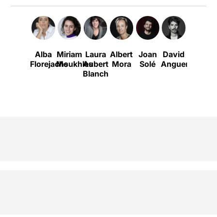
Alba
Miriam
Laura
Albert
Joan
David
Àurea
Florejachs
Moukhles
Aubert
Mora
Solé
Anguera
Márque
A
Blanch