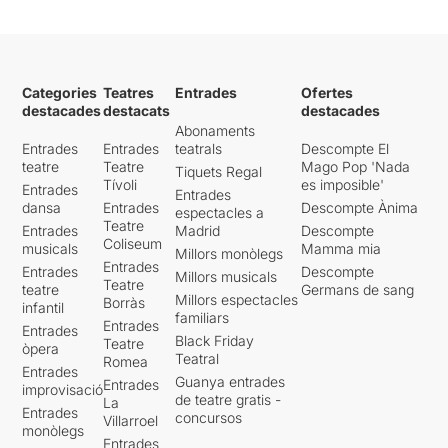
Categories
Teatres
Entrades
Ofertes
destacades
destacats
destacades
Abonaments
Entrades
Entrades
teatrals
Descompte El
teatre
Teatre
Mago Pop 'Nada
Tiquets Regal
Tívoli
es imposible'
Entrades
Entrades
dansa
Entrades
Descompte Ànima
espectacles a
Teatre
Entrades
Madrid
Descompte
Coliseum
musicals
Mamma mia
Millors monòlegs
Entrades
Entrades
Descompte
Millors musicals
Teatre
teatre
Germans de sang
Millors espectacles
Borràs
infantil
familiars
Entrades
Entrades
Black Friday
Teatre
òpera
Teatral
Romea
Entrades
Guanya entrades
Entrades
improvisació
de teatre gratis -
La
Entrades
concursos
Villarroel
monòlegs
Entrades