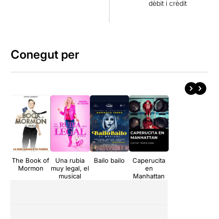
dèbit i crèdit
Conegut per
The Book of
Una rubia
Bailo bailo
Caperucita
Mormon
muy legal, el
en
musical
Manhattan