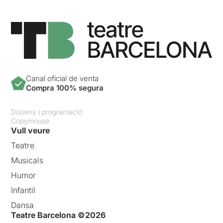
Canal oficial de venta
Compra 100% segura
Disseny i programació:
Copymouse
Vull veure
Teatre
Musicals
Humor
Infantil
Dansa
Teatre Barcelona ©2026