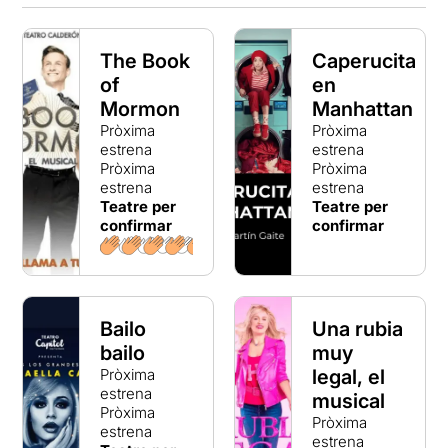
The Book
Caperucita
of
en
Mormon
Manhattan
Pròxima
Pròxima
estrena
estrena
Pròxima
Pròxima
estrena
estrena
Teatre per
Teatre per
confirmar
confirmar
Bailo
Una rubia
bailo
muy
Pròxima
legal, el
estrena
musical
Pròxima
Pròxima
estrena
estrena