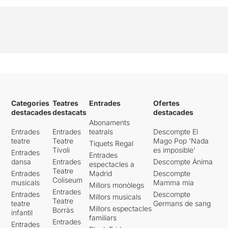
Categories
Teatres
Entrades
Ofertes
destacades
destacats
destacades
Abonaments
Entrades
Entrades
teatrals
Descompte El
teatre
Teatre
Mago Pop 'Nada
Tiquets Regal
Tívoli
es imposible'
Entrades
Entrades
dansa
Entrades
Descompte Ànima
espectacles a
Teatre
Entrades
Madrid
Descompte
Coliseum
musicals
Mamma mia
Millors monòlegs
Entrades
Entrades
Descompte
Millors musicals
Teatre
teatre
Germans de sang
Millors espectacles
Borràs
infantil
familiars
Entrades
Entrades