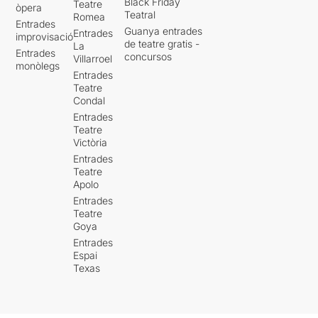
Black Friday
Teatre
òpera
Teatral
Romea
Entrades
Guanya entrades
Entrades
improvisació
de teatre gratis -
La
Entrades
concursos
Villarroel
monòlegs
Entrades
Teatre
Condal
Entrades
Teatre
Victòria
Entrades
Teatre
Apolo
Entrades
Teatre
Goya
Entrades
Espai
Texas