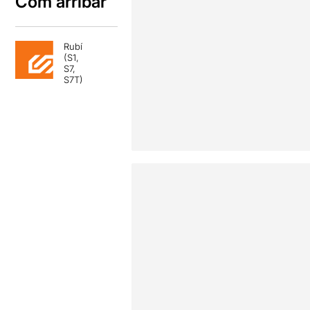
Com arribar
Rubí
(S1,
S7,
S7T)