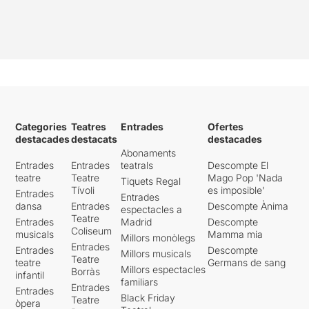
Categories
Teatres
Entrades
Ofertes
destacades
destacats
destacades
Abonaments
Entrades
Entrades
teatrals
Descompte El
teatre
Teatre
Mago Pop 'Nada
Tiquets Regal
Tívoli
es imposible'
Entrades
Entrades
dansa
Entrades
Descompte Ànima
espectacles a
Teatre
Entrades
Madrid
Descompte
Coliseum
musicals
Mamma mia
Millors monòlegs
Entrades
Entrades
Descompte
Millors musicals
Teatre
teatre
Germans de sang
Millors espectacles
Borràs
infantil
familiars
Entrades
Entrades
Black Friday
Teatre
òpera