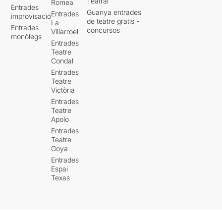
Teatral
Romea
Entrades
Guanya entrades
Entrades
improvisació
de teatre gratis -
La
Entrades
concursos
Villarroel
monòlegs
Entrades
Teatre
Condal
Entrades
Teatre
Victòria
Entrades
Teatre
Apolo
Entrades
Teatre
Goya
Entrades
Espai
Texas