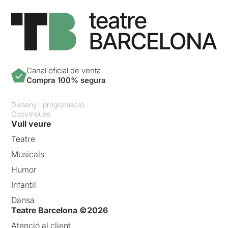
Canal oficial de venta
Compra 100% segura
Disseny i programació:
Copymouse
Vull veure
Teatre
Musicals
Humor
Infantil
Dansa
Teatre Barcelona ©2026
Atenció al client