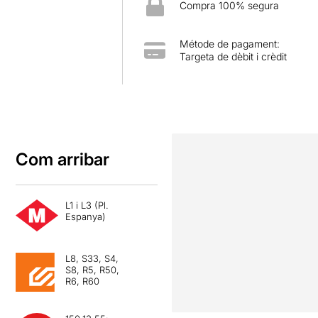
Compra 100% segura
Métode de pagament:
Targeta de dèbit i crèdit
Com arribar
L1 i L3 (Pl.
Espanya)
L8, S33, S4,
S8, R5, R50,
R6, R60