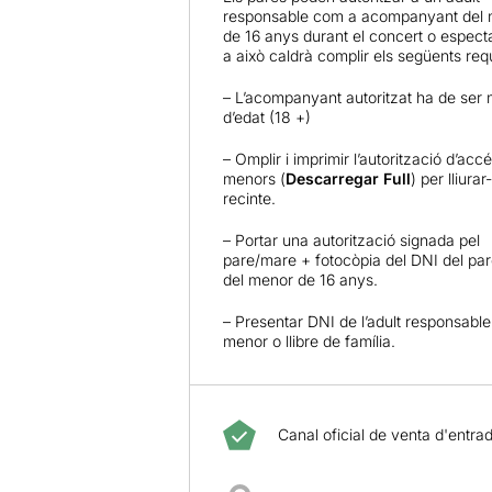
responsable com a acompanyant del
de 16 anys durant el concert o espect
a això caldrà complir els següents requ
– L’acompanyant autoritzat ha de ser 
d’edat (18 +)
– Omplir i imprimir l’autorització d’acc
menors (
Descarregar Full
) per lliurar
recinte.
– Portar una autorització signada pel
pare/mare + fotocòpia del DNI del pa
del menor de 16 anys.
– Presentar DNI de l’adult responsable 
menor o llibre de família.
Canal oficial de venta d'entra