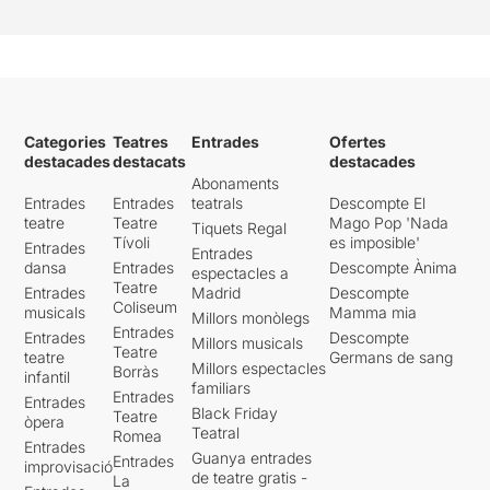
Categories
Teatres
Entrades
Ofertes
destacades
destacats
destacades
Abonaments
Entrades
Entrades
teatrals
Descompte El
teatre
Teatre
Mago Pop 'Nada
Tiquets Regal
Tívoli
es imposible'
Entrades
Entrades
dansa
Entrades
Descompte Ànima
espectacles a
Teatre
Entrades
Madrid
Descompte
Coliseum
musicals
Mamma mia
Millors monòlegs
Entrades
Entrades
Descompte
Millors musicals
Teatre
teatre
Germans de sang
Millors espectacles
Borràs
infantil
familiars
Entrades
Entrades
Black Friday
Teatre
òpera
Teatral
Romea
Entrades
Guanya entrades
Entrades
improvisació
de teatre gratis -
La