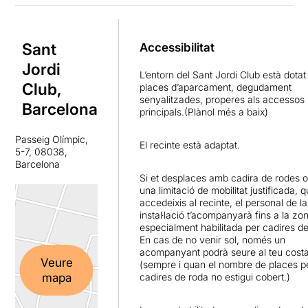
Sant
Accessibilitat
Jordi
L’entorn del Sant Jordi Club està dotat
Club,
places d’aparcament, degudament
senyalitzades, properes als accessos
Barcelona
principals.(Plànol més a baix)
Passeig Olímpic,
El recinte està adaptat.
5-7, 08038,
Barcelona
Si et desplaces amb cadira de rodes o
una limitació de mobilitat justificada, 
accedeixis al recinte, el personal de la
instal·lació t’acompanyarà fins a la zo
especialment habilitada per cadires de
En cas de no venir sol, només un
acompanyant podrà seure al teu costa
Veure
(sempre i quan el nombre de places p
mapa
cadires de roda no estigui cobert.)