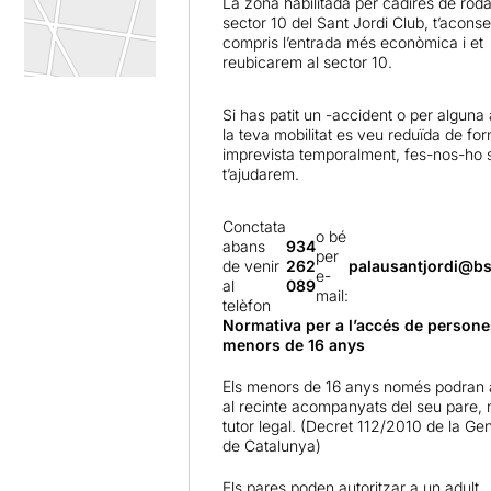
La zona habilitada per cadires de roda
sector 10 del Sant Jordi Club, t’acons
compris l’entrada més econòmica i et
reubicarem al sector 10.
Si has patit un -accident o per alguna 
la teva mobilitat es veu reduïda de fo
imprevista temporalment, fes-nos-ho s
t’ajudarem.
Conctata
o bé
abans
934
per
de venir
262
palausantjordi@b
e-
al
089
mail:
telèfon
Normativa per a l’accés de person
menors de 16 anys
Els menors de 16 anys només podran 
al recinte acompanyats del seu pare,
tutor legal. (Decret 112/2010 de la Gen
de Catalunya)
Els pares poden autoritzar a un adult