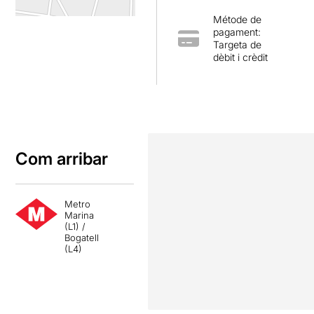
Métode de
pagament:
Targeta de
dèbit i crèdit
Com arribar
Metro
Marina
(L1) /
Bogatell
(L4)