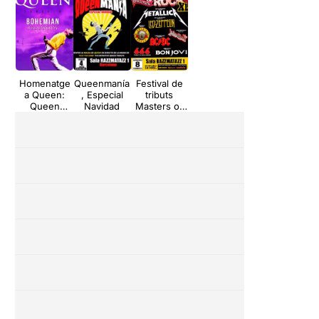
Homenatge
Queenmanía
Festival de
a Queen:
, Especial
tributs
Queen
Navidad
Masters of
Forever
Rock XL