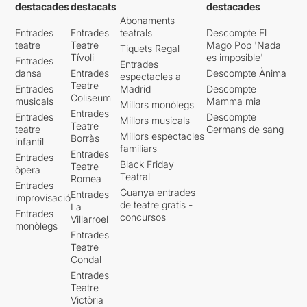
destacades
destacats
destacades
Abonaments
Entrades
Entrades
teatrals
Descompte El
teatre
Teatre
Mago Pop 'Nada
Tiquets Regal
Tívoli
es imposible'
Entrades
Entrades
dansa
Entrades
Descompte Ànima
espectacles a
Teatre
Entrades
Madrid
Descompte
Coliseum
musicals
Mamma mia
Millors monòlegs
Entrades
Entrades
Descompte
Millors musicals
Teatre
teatre
Germans de sang
Millors espectacles
Borràs
infantil
familiars
Entrades
Entrades
Black Friday
Teatre
òpera
Teatral
Romea
Entrades
Guanya entrades
Entrades
improvisació
de teatre gratis -
La
Entrades
concursos
Villarroel
monòlegs
Entrades
Teatre
Condal
Entrades
Teatre
Victòria