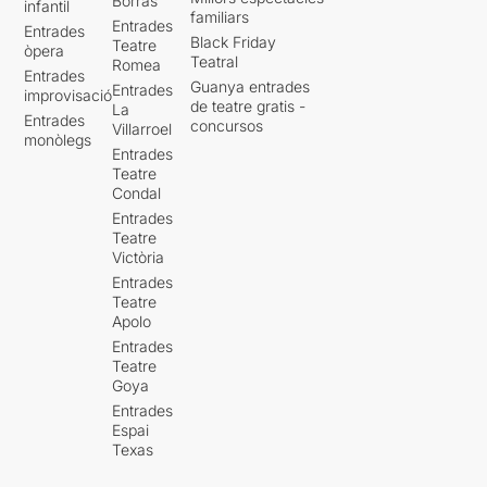
Borràs
infantil
familiars
Entrades
Entrades
Black Friday
Teatre
òpera
Teatral
Romea
Entrades
Guanya entrades
Entrades
improvisació
de teatre gratis -
La
Entrades
concursos
Villarroel
monòlegs
Entrades
Teatre
Condal
Entrades
Teatre
Victòria
Entrades
Teatre
Apolo
Entrades
Teatre
Goya
Entrades
Espai
Texas