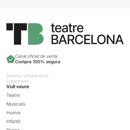
Canal oficial de venta
Compra 100% segura
Disseny i programació:
Copymouse
Vull veure
Teatre
Musicals
Humor
Infantil