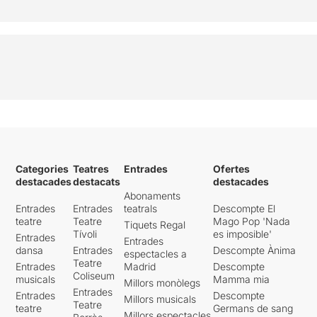
Categories
Teatres
Entrades
Ofertes
destacades
destacats
destacades
Abonaments
Entrades
Entrades
teatrals
Descompte El
teatre
Teatre
Mago Pop 'Nada
Tiquets Regal
Tívoli
es imposible'
Entrades
Entrades
dansa
Entrades
Descompte Ànima
espectacles a
Teatre
Entrades
Madrid
Descompte
Coliseum
musicals
Mamma mia
Millors monòlegs
Entrades
Entrades
Descompte
Millors musicals
Teatre
teatre
Germans de sang
Millors espectacles