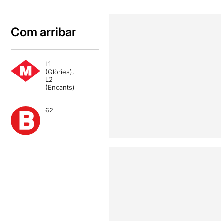
Com arribar
L1
(Glòries),
L2
(Encants)
62