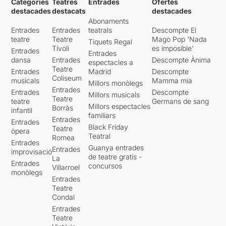
Categories
Teatres
Entrades
Ofertes
destacades
destacats
destacades
Abonaments
Entrades
Entrades
teatrals
Descompte El
teatre
Teatre
Mago Pop 'Nada
Tiquets Regal
Tívoli
es imposible'
Entrades
Entrades
dansa
Entrades
Descompte Ànima
espectacles a
Teatre
Entrades
Madrid
Descompte
Coliseum
musicals
Mamma mia
Millors monòlegs
Entrades
Entrades
Descompte
Millors musicals
Teatre
teatre
Germans de sang
Millors espectacles
Borràs
infantil
familiars
Entrades
Entrades
Black Friday
Teatre
òpera
Teatral
Romea
Entrades
Guanya entrades
Entrades
improvisació
de teatre gratis -
La
Entrades
concursos
Villarroel
monòlegs
Entrades
Teatre
Condal
Entrades
Teatre