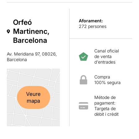
Orfeó
Aforament:
272 persones
Martinenc,
Barcelona
Canal oficial
Av. Meridiana 97, 08026,
de venta
Barcelona
d'entrades
Compra
100% segura
Veure
Métode de
mapa
pagament:
Targeta de
dèbit i crèdit