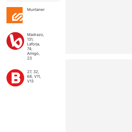
Muntaner
Madrazo,
131;
Laforja,
74;
Amigó,
23
27, 32,
68, V11,
V13