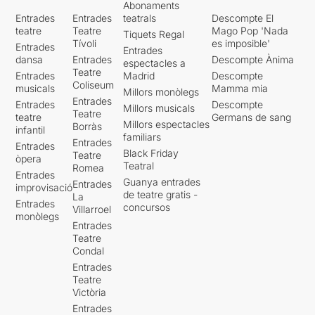
Abonaments
Entrades
Entrades
teatrals
Descompte El
teatre
Teatre
Mago Pop 'Nada
Tiquets Regal
Tívoli
es imposible'
Entrades
Entrades
dansa
Entrades
Descompte Ànima
espectacles a
Teatre
Entrades
Madrid
Descompte
Coliseum
musicals
Mamma mia
Millors monòlegs
Entrades
Entrades
Descompte
Millors musicals
Teatre
teatre
Germans de sang
Millors espectacles
Borràs
infantil
familiars
Entrades
Entrades
Black Friday
Teatre
òpera
Teatral
Romea
Entrades
Guanya entrades
Entrades
improvisació
de teatre gratis -
La
Entrades
concursos
Villarroel
monòlegs
Entrades
Teatre
Condal
Entrades
Teatre
Victòria
Entrades