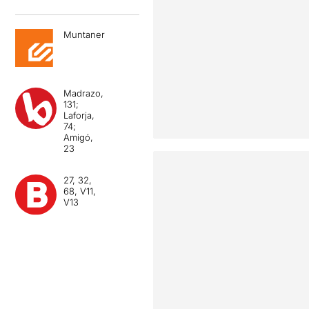
Muntaner
Madrazo,
131;
Laforja,
74;
Amigó,
23
27, 32,
68, V11,
V13