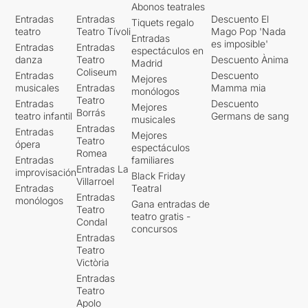
Abonos teatrales
Entradas
Entradas
Descuento El
Tiquets regalo
teatro
Teatro Tívoli
Mago Pop 'Nada
Entradas
es imposible'
Entradas
Entradas
espectáculos en
danza
Teatro
Descuento Ànima
Madrid
Coliseum
Entradas
Descuento
Mejores
musicales
Entradas
Mamma mia
monólogos
Teatro
Entradas
Descuento
Mejores
Borrás
teatro infantil
Germans de sang
musicales
Entradas
Entradas
Mejores
Teatro
ópera
espectáculos
Romea
Entradas
familiares
Entradas La
improvisación
Black Friday
Villarroel
Entradas
Teatral
Entradas
monólogos
Gana entradas de
Teatro
teatro gratis -
Condal
concursos
Entradas
Teatro
Victòria
Entradas
Teatro
Apolo