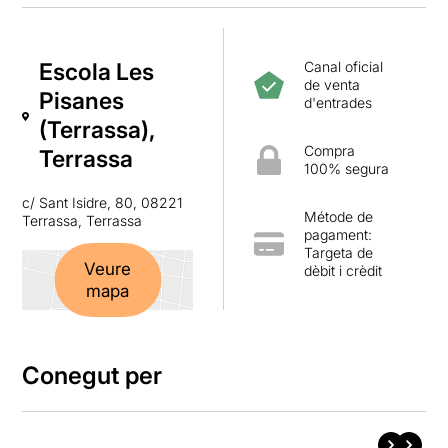
Escola Les
Canal oficial
de venta
Pisanes
d'entrades
(Terrassa),
Compra
Terrassa
100% segura
c/ Sant Isidre, 80, 08221
Métode de
Terrassa, Terrassa
pagament:
Targeta de
Veure
dèbit i crèdit
mapa
Conegut per