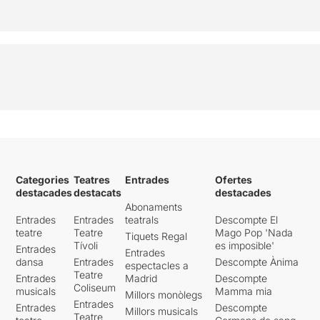
Categories
Teatres
Entrades
Ofertes
destacades
destacats
destacades
Abonaments
Entrades
Entrades
teatrals
Descompte El
teatre
Teatre
Mago Pop 'Nada
Tiquets Regal
Tívoli
es imposible'
Entrades
Entrades
dansa
Entrades
Descompte Ànima
espectacles a
Teatre
Entrades
Madrid
Descompte
Coliseum
musicals
Mamma mia
Millors monòlegs
Entrades
Entrades
Descompte
Millors musicals
Teatre