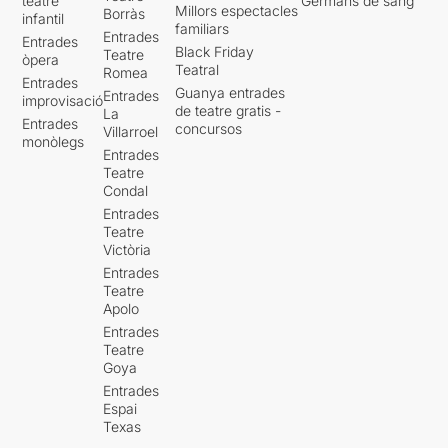
teatre
Germans de sang
Millors espectacles
Borràs
infantil
familiars
Entrades
Entrades
Black Friday
Teatre
òpera
Teatral
Romea
Entrades
Guanya entrades
Entrades
improvisació
de teatre gratis -
La
Entrades
concursos
Villarroel
monòlegs
Entrades
Teatre
Condal
Entrades
Teatre
Victòria
Entrades
Teatre
Apolo
Entrades
Teatre
Goya
Entrades
Espai
Texas