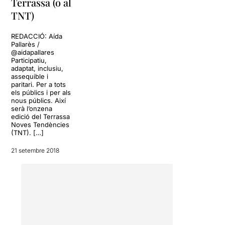
Terrassa (o al
TNT)
REDACCIÓ: Aída
Pallarès /
@aidapallares
Participatiu,
adaptat, inclusiu,
assequible i
paritari. Per a tots
els públics i per als
nous públics. Així
serà l’onzena
edició del Terrassa
Noves Tendències
(TNT). […]
21 setembre 2018