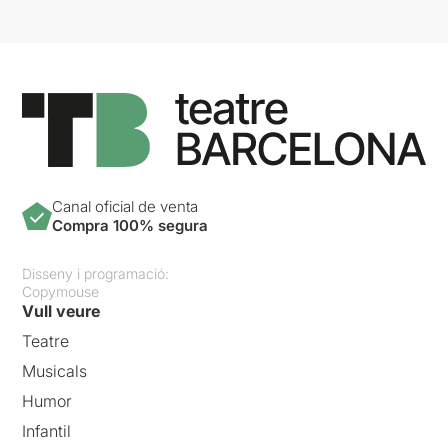
Canal oficial de venta
Compra 100% segura
Disseny i programació:
Copymouse
Vull veure
Teatre
Musicals
Humor
Infantil