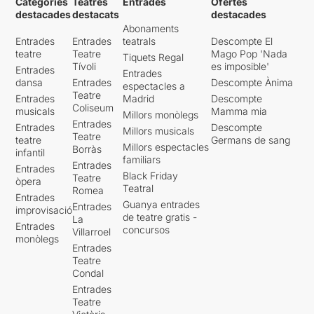
Categories
Teatres
Entrades
Ofertes
destacades
destacats
destacades
Abonaments
Entrades
Entrades
teatrals
Descompte El
teatre
Teatre
Mago Pop 'Nada
Tiquets Regal
Tívoli
es imposible'
Entrades
Entrades
dansa
Entrades
Descompte Ànima
espectacles a
Teatre
Entrades
Madrid
Descompte
Coliseum
musicals
Mamma mia
Millors monòlegs
Entrades
Entrades
Descompte
Millors musicals
Teatre
teatre
Germans de sang
Millors espectacles
Borràs
infantil
familiars
Entrades
Entrades
Black Friday
Teatre
òpera
Teatral
Romea
Entrades
Guanya entrades
Entrades
improvisació
de teatre gratis -
La
Entrades
concursos
Villarroel
monòlegs
Entrades
Teatre
Condal
Entrades
Teatre