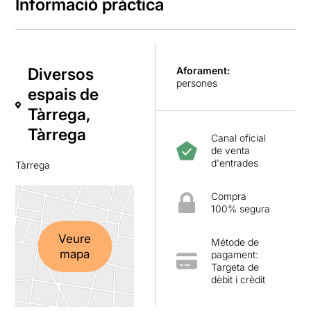
Informació pràctica
Diversos
Aforament:
persones
espais de
Tàrrega,
Tàrrega
Canal oficial
de venta
d'entrades
Tàrrega
Compra
100% segura
Veure
Métode de
mapa
pagament:
Targeta de
dèbit i crèdit