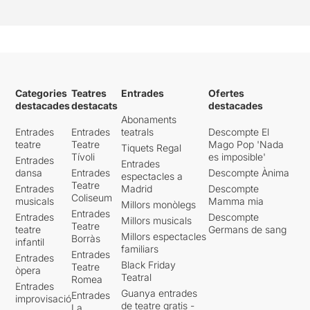
Categories
Teatres
Entrades
Ofertes
destacades
destacats
destacades
Abonaments
Entrades
Entrades
teatrals
Descompte El
teatre
Teatre
Mago Pop 'Nada
Tiquets Regal
Tívoli
es imposible'
Entrades
Entrades
dansa
Entrades
Descompte Ànima
espectacles a
Teatre
Entrades
Madrid
Descompte
Coliseum
musicals
Mamma mia
Millors monòlegs
Entrades
Entrades
Descompte
Millors musicals
Teatre
teatre
Germans de sang
Millors espectacles
Borràs
infantil
familiars
Entrades
Entrades
Black Friday
Teatre
òpera
Teatral
Romea
Entrades
Guanya entrades
Entrades
improvisació
de teatre gratis -
La