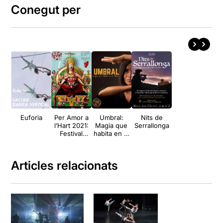
Conegut per
Euforia
Per Amor a
Umbral:
Nits de
l’Hart 2021:
Magia que
Serrallonga
Festival
habita en el
d'Arts de
Alma
Carrer
Articles relacionats