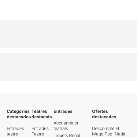
Categories
Teatres
Entrades
Ofertes
destacades
destacats
destacades
Abonaments
Entrades
Entrades
teatrals
Descompte El
teatre
Teatre
Mago Pop 'Nada
Tiquets Regal