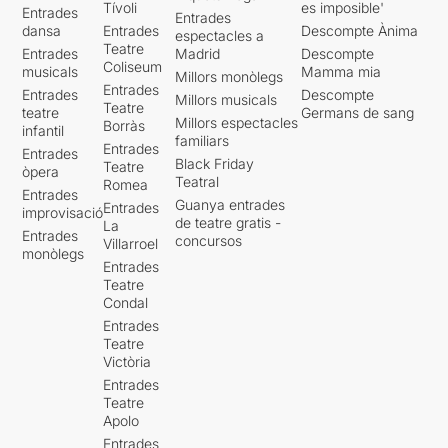
Tívoli
es imposible'
Entrades
Entrades
dansa
Entrades
Descompte Ànima
espectacles a
Teatre
Entrades
Madrid
Descompte
Coliseum
musicals
Mamma mia
Millors monòlegs
Entrades
Entrades
Descompte
Millors musicals
Teatre
teatre
Germans de sang
Millors espectacles
Borràs
infantil
familiars
Entrades
Entrades
Black Friday
Teatre
òpera
Teatral
Romea
Entrades
Guanya entrades
Entrades
improvisació
de teatre gratis -
La
Entrades
concursos
Villarroel
monòlegs
Entrades
Teatre
Condal
Entrades
Teatre
Victòria
Entrades
Teatre
Apolo
Entrades