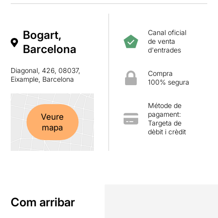
Bogart,
Canal oficial
de venta
Barcelona
d'entrades
Diagonal, 426, 08037,
Compra
Eixample, Barcelona
100% segura
Métode de
pagament:
Veure
Targeta de
mapa
dèbit i crèdit
Com arribar