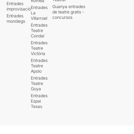
Romea
Entrades
Guanya entrades
Entrades
improvisació
de teatre gratis -
La
Entrades
concursos
Villarroel
monòlegs
Entrades
Teatre
Condal
Entrades
Teatre
Victòria
Entrades
Teatre
Apolo
Entrades
Teatre
Goya
Entrades
Espai
Texas