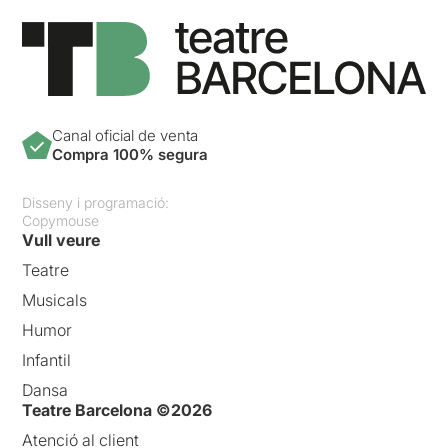
Canal oficial de venta
Compra 100% segura
Disseny i programació:
Copymouse
Vull veure
Teatre
Musicals
Humor
Infantil
Dansa
Teatre Barcelona ©2026
Atenció al client