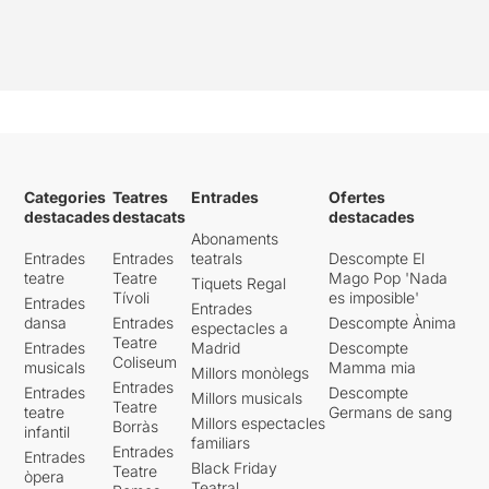
Categories
Teatres
Entrades
Ofertes
destacades
destacats
destacades
Abonaments
Entrades
Entrades
teatrals
Descompte El
teatre
Teatre
Mago Pop 'Nada
Tiquets Regal
Tívoli
es imposible'
Entrades
Entrades
dansa
Entrades
Descompte Ànima
espectacles a
Teatre
Entrades
Madrid
Descompte
Coliseum
musicals
Mamma mia
Millors monòlegs
Entrades
Entrades
Descompte
Millors musicals
Teatre
teatre
Germans de sang
Millors espectacles
Borràs
infantil
familiars
Entrades
Entrades
Black Friday
Teatre
òpera
Teatral