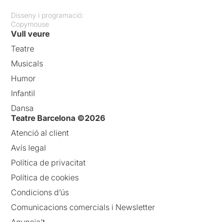
l’espectacle, “Paraules
Disseny i programació:
d’amor” al violí , “L’Emigrant”
Copymouse
al violí i amb la lectura del
Vull veure
poema , “El Cant dels ocells”,
”Els segadors” (mentre de
Teatre
fons escoltàvem la veu de
Musicals
Francesc Massià),”Toda una
vida” , el tango “Jealousie”,
Humor
l’adagio del “Concert
Infantil
d’Aranjuez”,...
Dansa
Hem escoltat de la seva veu
Teatre Barcelona ©2026
els poemes “L’Emigrant” de
Atenció al client
Jacint Verdaguer, ”El primer
amor” de Josep Palau i
Avís legal
Fabre, “Assaig de càntic en
Política de privacitat
el temple” de Salvador
Espriu, “La Elegía a Ramón
Política de cookies
Sijé” de Miguel Hernández,
Condicions d’ús
un recull de frases curtes del
gran poeta Pere Quart i
Comunicacions comercials i Newsletter
alguns fragments d’obres
Anuncia’t