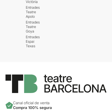
Montserrat Carulla, actriu,
Victòria
catalana i independentista.”
Entrades
Teatre
“La música de les paraules”
Apolo
és un espectacle poètic,
Entrades
entranyable, tendre, íntim i
Teatre
emotiu.
Goya
Entrades
Ha estat un repàs de la seva
Espai
vida familiar, de la seva
Texas
trajectòria professional i del
seu amor per Catalunya . Els
textos i la música han estat
el fil conductor de tot
l’espectacle.
L’acompanyament musical
ha estat a càrrec de
Neus
Soler
, que ha tocat algunes
peces al piano, i d’altres al
violí . Hem pogut escoltar
Canal oficial de venta
temes com “A mi manera”
Compra 100% segura
amb el que comença i acaba