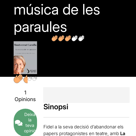
música de les
paraules
1
Opinions
Sinopsi
Deixa
la
teva
Fidel a la seva decisió d’abandonar els
opinió
papers protagonistes en teatre, amb
La