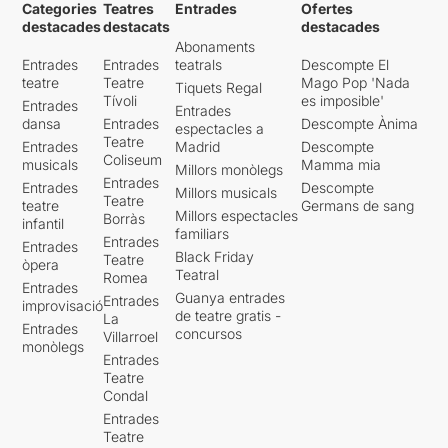
Categories
Teatres
Entrades
Ofertes
Si m’ho feu resumir en una
destacades
destacats
destacades
frase: ha estat una vetllada
Abonaments
entranyable.
Entrades
Entrades
teatrals
Descompte El
teatre
Teatre
Mago Pop 'Nada
Tiquets Regal
El lloc és meravellós, un
Tívoli
es imposible'
Entrades
gran saló ple de tauletes ben
Entrades
dansa
Entrades
Descompte Ànima
espectacles a
vestides, i amb una làmpada
Teatre
Entrades
Madrid
Descompte
estil modernista al damunt.
Coliseum
musicals
Mamma mia
Millors monòlegs
Al fons l’escenari un rètol de
Entrades
Entrades
Descompte
neó il·lumina la paraula
Millors musicals
Teatre
teatre
Germans de sang
Bogart. A una taula molt a
Millors espectacles
Borràs
infantil
prop nostre hi ha la
familiars
Entrades
Entrades
Montserrat Carulla amb el
Black Friday
Teatre
òpera
seu marit repassant algunes
Teatral
Romea
Entrades
notes de l’espectacle. De la
Guanya entrades
Entrades
improvisació
mà del seu fill la Carulla,
de teatre gratis -
La
Entrades
com tots l’anomenem
concursos
Villarroel
monòlegs
habitualment, puja a
Entrades
l’escenari, i tot i que tothom
Teatre
la coneixem ens diu: “A mi
Condal
sempre m ’agrada’t
Entrades
presentar-me. Sóc la
Teatre