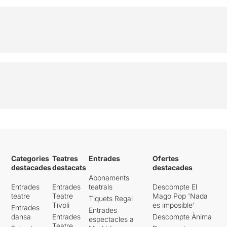
Categories
Teatres
Entrades
Ofertes
destacades
destacats
destacades
Abonaments
Entrades
Entrades
teatrals
Descompte El
teatre
Teatre
Mago Pop 'Nada
Tiquets Regal
Tívoli
es imposible'
Entrades
Entrades
dansa
Entrades
Descompte Ànima
espectacles a
Teatre