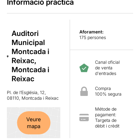
Informació pràctica
Auditori
Aforament:
175 persones
Municipal
Montcada i
Reixac,
Canal oficial
de venta
Montcada i
d'entrades
Reixac
Compra
Pl. de l’Església, 12,
100% segura
08110, Montcada i Reixac
Métode de
pagament:
Veure
Targeta de
mapa
dèbit i crèdit