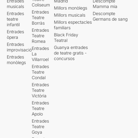
Entrades
Madrid
Descompte
Coliseum
musicals
Mamma mia
Millors monòlegs
Entrades
Entrades
Descompte
Millors musicals
Teatre
teatre
Germans de sang
Millors espectacles
Borràs
infantil
familiars
Entrades
Entrades
Black Friday
Teatre
òpera
Teatral
Romea
Entrades
Guanya entrades
Entrades
improvisació
de teatre gratis -
La
Entrades
concursos
Villarroel
monòlegs
Entrades
Teatre
Condal
Entrades
Teatre
Victòria
Entrades
Teatre
Apolo
Entrades
Teatre
Goya