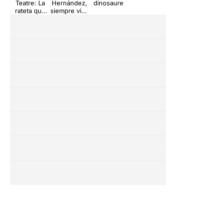
Teatre: La
Hernández,
dinosaure
rateta que
siempre vivo
escombrava
- Poeticae
l'escaleta