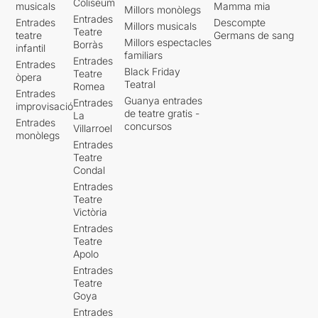
Coliseum
musicals
Mamma mia
Millors monòlegs
Entrades
Entrades
Descompte
Millors musicals
Teatre
teatre
Germans de sang
Millors espectacles
Borràs
infantil
familiars
Entrades
Entrades
Black Friday
Teatre
òpera
Teatral
Romea
Entrades
Guanya entrades
Entrades
improvisació
de teatre gratis -
La
Entrades
concursos
Villarroel
monòlegs
Entrades
Teatre
Condal
Entrades
Teatre
Victòria
Entrades
Teatre
Apolo
Entrades
Teatre
Goya
Entrades