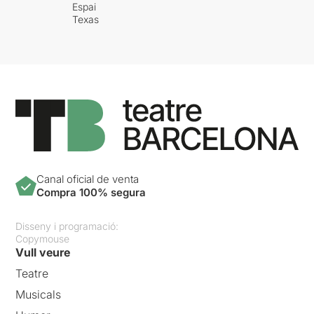
Espai
Texas
Canal oficial de venta
Compra 100% segura
Disseny i programació:
Copymouse
Vull veure
Teatre
Musicals