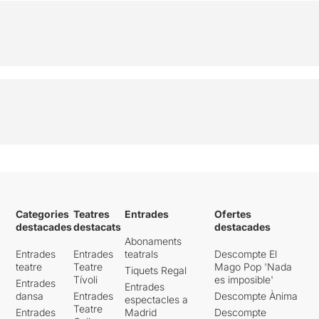
Categories
Teatres
Entrades
Ofertes
destacades
destacats
destacades
Abonaments
Entrades
Entrades
teatrals
Descompte El
teatre
Teatre
Mago Pop 'Nada
Tiquets Regal
Tívoli
es imposible'
Entrades
Entrades
dansa
Entrades
Descompte Ànima
espectacles a
Teatre
Entrades
Madrid
Descompte