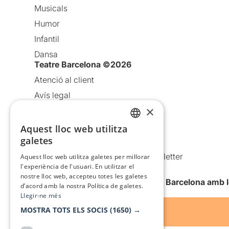
Musicals
Humor
Infantil
Dansa
Teatre Barcelona ©2026
Atenció al client
Avís legal
×
Política de privacitat
Política de cookies
Aquest lloc web utilitza
CATALAN
galetes
Condicions d’ús
SPANISH
Comunicacions comercials i Newsletter
Aquest lloc web utilitza galetes per millorar
l'experiència de l'usuari. En utilitzar el
Anuncia’t
nostre lloc web, accepteu totes les galetes
Vull rebre la newsletter de Teatre Barcelona amb 
d’acord amb la nostra Política de galetes.
Llegir-ne més
MOSTRA TOTS ELS SOCIS
(1650) →