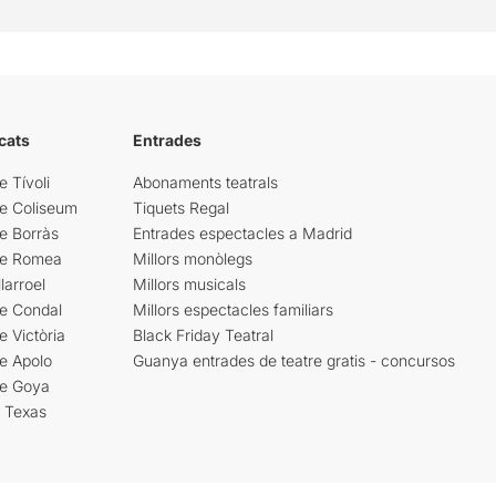
cats
Entrades
e Tívoli
Abonaments teatrals
re Coliseum
Tiquets Regal
e Borràs
Entrades espectacles a Madrid
re Romea
Millors monòlegs
larroel
Millors musicals
re Condal
Millors espectacles familiars
e Victòria
Black Friday Teatral
e Apolo
Guanya entrades de teatre gratis - concursos
re Goya
i Texas