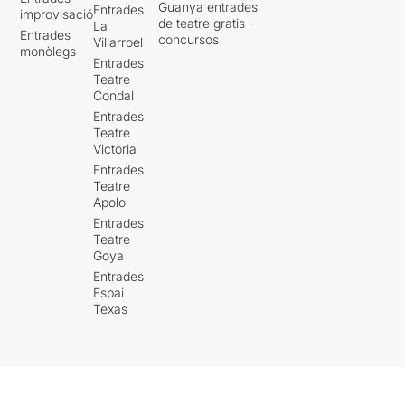
Guanya entrades
Entrades
improvisació
de teatre gratis -
La
Entrades
concursos
Villarroel
monòlegs
Entrades
Teatre
Condal
Entrades
Teatre
Victòria
Entrades
Teatre
Apolo
Entrades
Teatre
Goya
Entrades
Espai
Texas