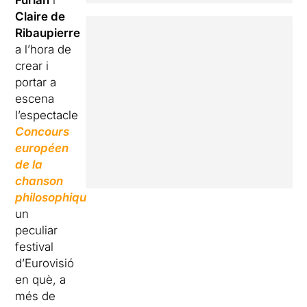
Furlan
i
Claire de
Ribaupierre
a l’hora de
crear i
portar a
escena
l’espectacle
Concours
européen
de la
chanson
philosophique
,
un
peculiar
festival
d’Eurovisió
en què, a
més de