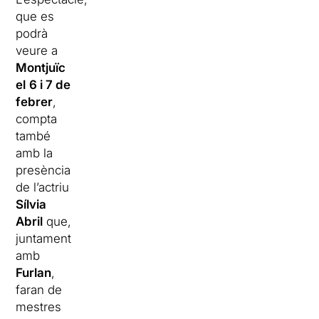
que es
podrà
veure a
Montjuïc
el
6 i 7 de
febrer
,
compta
també
amb la
presència
de l’actriu
Sílvia
Abril
que,
juntament
amb
Furlan
,
faran de
mestres