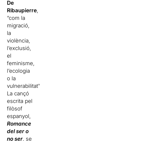
De
Ribaupierre
,
“com la
migració,
la
violència,
l’exclusió,
el
feminisme,
l’ecologia
o la
vulnerabilitat”.
La cançó
escrita pel
filòsof
espanyol,
Romance
del ser o
no ser
, se