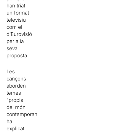
han triat
un format
televisiu
com el
d’Eurovisió
per a la
seva
proposta.
Les
cançons
aborden
temes
“propis
del món
contemporani”,
ha
explicat