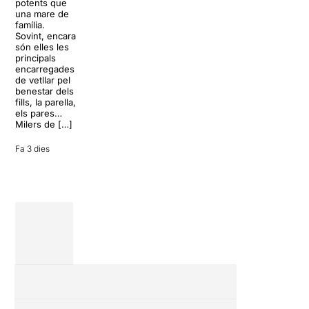
paradisíac.
potents que
dels grans
L’escenari
una mare de
clàssics de la
sembla perfecte
família.
història del
per
Sovint, encara
teatre musical,
desconnectar
són elles les
arribarà al
de la rutina,
principals
Teatre Apolo
però una
encarregades
del 17 al […]
conversa
de vetllar pel
inoportuna pot
benestar dels
27 juliol 2026
convertir unes
fills, la parella,
vacances entre
els pares…
amics en una
Milers de […]
revisió completa
de […]
Fa 3 dies
28 juliol 2026