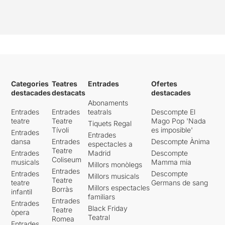
Categories
Teatres
Entrades
Ofertes
destacades
destacats
destacades
Abonaments
Entrades
Entrades
teatrals
Descompte El
teatre
Teatre
Mago Pop 'Nada
Tiquets Regal
Tívoli
es imposible'
Entrades
Entrades
dansa
Entrades
Descompte Ànima
espectacles a
Teatre
Entrades
Madrid
Descompte
Coliseum
musicals
Mamma mia
Millors monòlegs
Entrades
Entrades
Descompte
Millors musicals
Teatre
teatre
Germans de sang
Millors espectacles
Borràs
infantil
familiars
Entrades
Entrades
Black Friday
Teatre
òpera
Teatral
Romea
Entrades