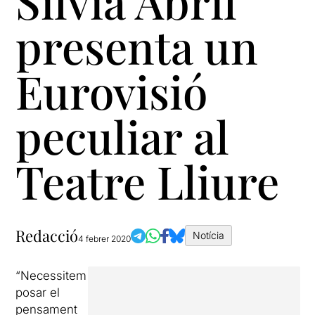
Sílvia Abril
presenta un
Eurovisió
peculiar al
Teatre Lliure
Redacció
Notícia
4 febrer 2020
“Necessitem
posar el
pensament