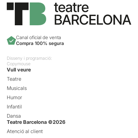
Canal oficial de venta
Compra 100% segura
Disseny i programació:
Copymouse
Vull veure
Teatre
Musicals
Humor
Infantil
Dansa
Teatre Barcelona ©2026
Atenció al client