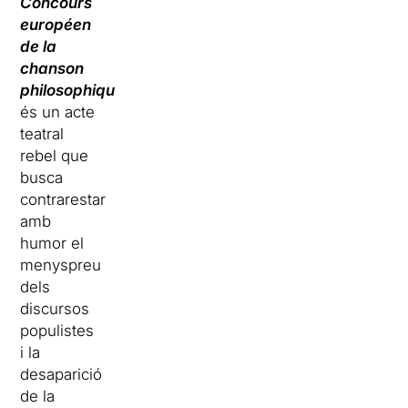
Concours
européen
de la
chanson
philosophique
és un acte
teatral
rebel que
busca
contrarestar
amb
humor el
menyspreu
dels
discursos
populistes
i la
desaparició
de la