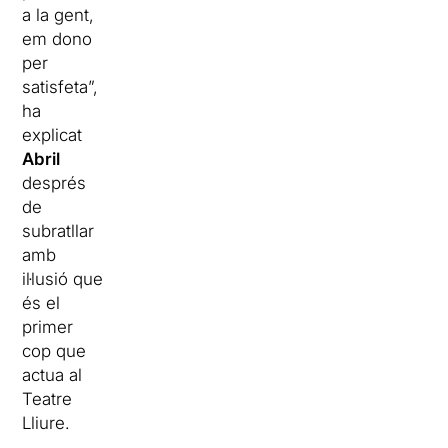
a la gent,
em dono
per
satisfeta”,
ha
explicat
Abril
després
de
subratllar
amb
il·lusió que
és el
primer
cop que
actua al
Teatre
Lliure.