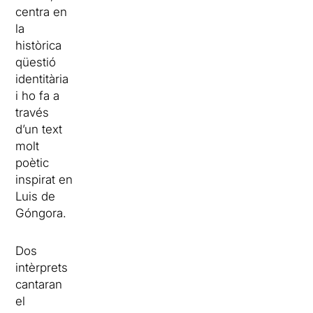
centra en
la
històrica
qüestió
identitària
i ho fa a
través
d’un text
molt
poètic
inspirat en
Luis de
Góngora.
Dos
intèrprets
cantaran
el