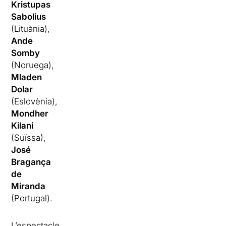
Kristupas
Sabolius
(Lituània),
Ande
Somby
(Noruega),
Mladen
Dolar
(Eslovènia),
Mondher
Kilani
(Suïssa),
José
Bragança
de
Miranda
(Portugal).
L’espectacle,