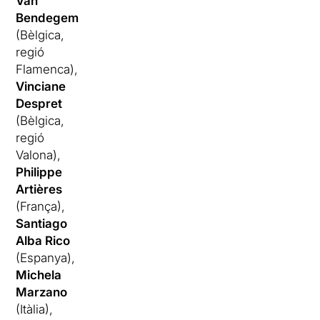
Van
Bendegem
(Bèlgica,
regió
Flamenca),
Vinciane
Despret
(Bèlgica,
regió
Valona),
Philippe
Artières
(França),
Santiago
Alba Rico
(Espanya),
Michela
Marzano
(Itàlia),