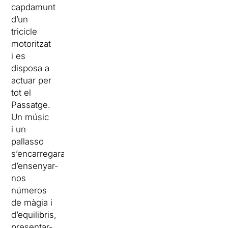
capdamunt
d’un
tricicle
motoritzat
i es
disposa a
actuar per
tot el
Passatge.
Un músic
i un
pallasso
s’encarregaran
d’ensenyar-
nos
números
de màgia i
d’equilibris,
presentar-