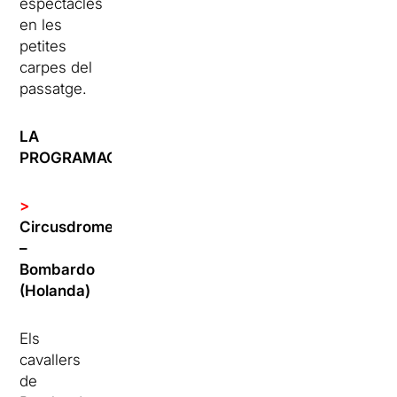
espectacles
en les
petites
carpes del
passatge.
LA
PROGRAMACIÓ:
>
Circusdrome
–
Bombardo
(Holanda)
Els
cavallers
de