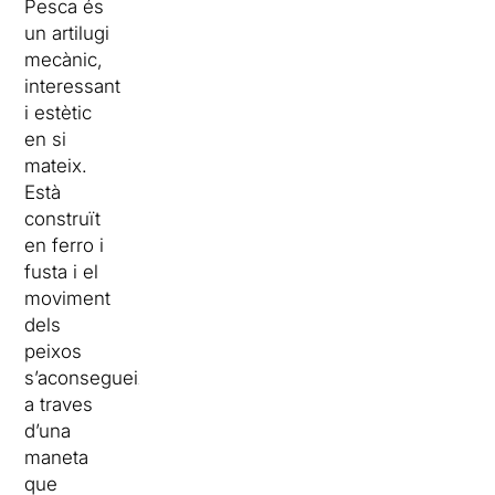
Pesca és
un artilugi
mecànic,
interessant
i estètic
en si
mateix.
Està
construït
en ferro i
fusta i el
moviment
dels
peixos
s’aconsegueix
a traves
d’una
maneta
que