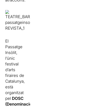
atraccions.
El
Passatge
Insòlit,
l’únic
festival
d’arts
firaires de
Catalunya,
està
organitzat
pel
DOSC
(Denominació