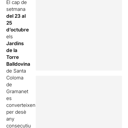
El cap de
setmana
del 23 al
25
d’octubre
els
Jardins
de la
Torre
Balldovina
de Santa
Coloma
de
Gramanet
es
converteixen
per desè
any
consecutiu