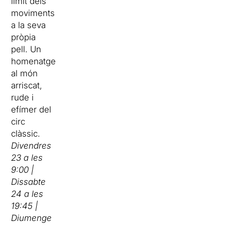
límit dels
moviments
a la seva
pròpia
pell. Un
homenatge
al món
arriscat,
rude i
efímer del
circ
clàssic.
Divendres
23 a les
9:00 |
Dissabte
24 a les
19:45 |
Diumenge