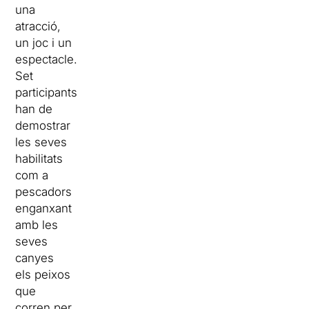
una
atracció,
un joc i un
espectacle.
Set
participants
han de
demostrar
les seves
habilitats
com a
pescadors
enganxant
amb les
seves
canyes
els peixos
que
corren per