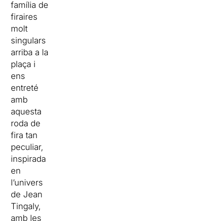
família de
firaires
molt
singulars
arriba a la
plaça i
ens
entreté
amb
aquesta
roda de
fira tan
peculiar,
inspirada
en
l’univers
de Jean
Tingaly,
amb les