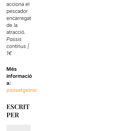
acciona el
pescador
encarregat
de la
atracció.
Passis
continus |
1€
Més
informació
a:
passatgeinsolit.org
ESCRIT
PER