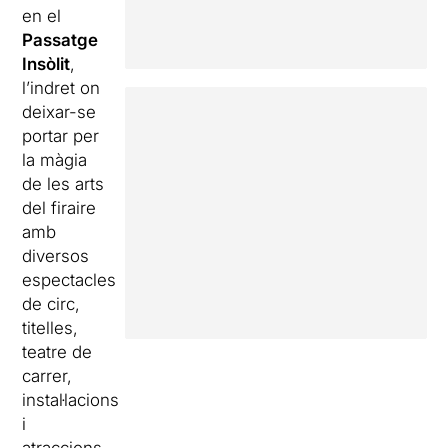
en el
Passatge
Insòlit
,
l’indret on
deixar-se
portar per
la màgia
de les arts
del firaire
amb
diversos
espectacles
de circ,
titelles,
teatre de
carrer,
instal·lacions
i