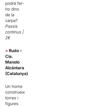
podrà fer-
ho dins
de la
carpa?
Passis
continus |
2€
>
Rudo –
Cia.
Manolo
Alcántara
(Catalunya)
Un home
construeix
torres i
figures