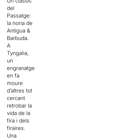
Un clàssic
del
Passatge:
la noria de
Antigua &
Barbuda.
A
Tyngalia,
un
engranatge
en fa
moure
d’altres tot
cercant
retrobar la
vida de la
fira i dels
firaires.
Una