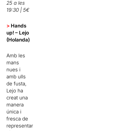
25 a les
19:30 | 5€
>
Hands
up! – Lejo
(Holanda)
Amb les
mans
nues i
amb ulls
de fusta,
Lejo ha
creat una
manera
única i
fresca de
representar