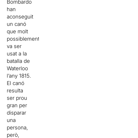
Bombardo
han
aconseguit
un canó
que molt
possiblement
va ser
usat a la
batalla de
Waterloo
l’any 1815.
El canó
resulta
ser prou
gran per
disparar
una
persona,
però,