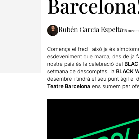
Barcelona
Rubén Garcia Espelta
15 novem
Comença el fred i això ja és símptoma
esdeveniment que marca, des de ja fa
nostre país és la celebració del
BLAC
setmana de descomptes, la
BLACK 
desembre i tindrà el seu punt àgil el
Teatre Barcelona
ens sumem per oferir