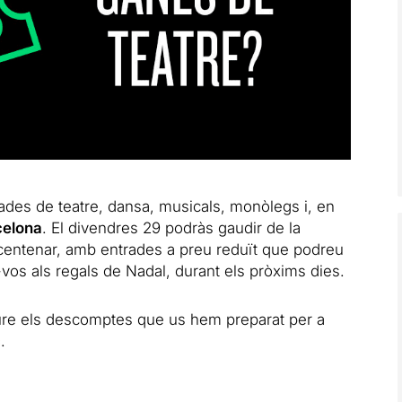
des de teatre, dansa, musicals, monòlegs i, en
celona
. El divendres 29 podràs gaudir de la
un centenar, amb entrades a preu reduït que podreu
vos als regals de Nadal, durant els pròxims dies.
ure els descomptes que us hem preparat per a
ç
.