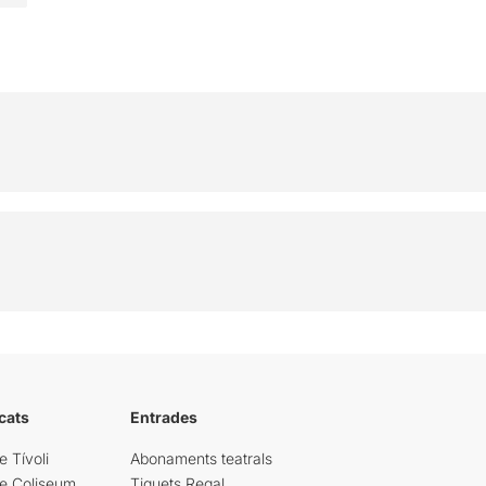
cats
Entrades
e Tívoli
Abonaments teatrals
re Coliseum
Tiquets Regal