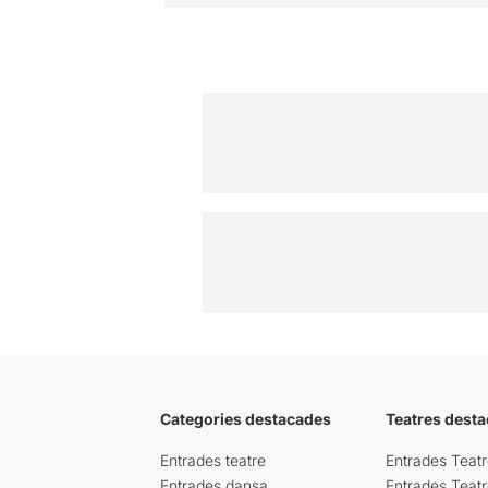
Categories destacades
Teatres desta
Entrades teatre
Entrades Teatr
Entrades dansa
Entrades Teat