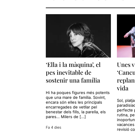
‘Ella i la màquina’, el
Unes v
pes inevitable de
‘Cancu
sostenir una família
replan
vida
Hi ha poques figures més potents
que una mare de família. Sovint,
Sol, platj
encara són elles les principals
paradisía
encarregades de vetllar pel
perfecte 
benestar dels fills, la parella, els
rutina, p
pares… Milers de […]
inoportun
vacances 
Fa 4 dies
revisió c