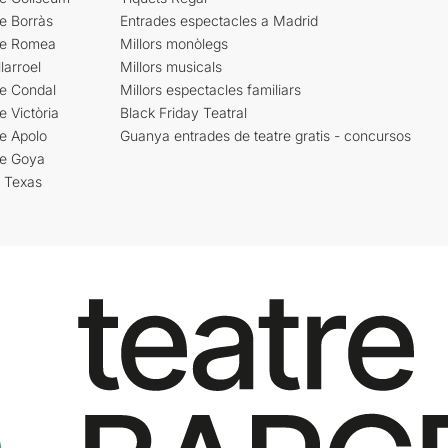
e Borràs
Entrades espectacles a Madrid
re Romea
Millors monòlegs
larroel
Millors musicals
re Condal
Millors espectacles familiars
e Victòria
Black Friday Teatral
e Apolo
Guanya entrades de teatre gratis - concursos
re Goya
i Texas