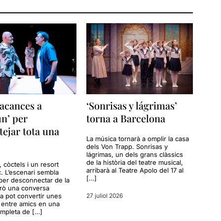
acances a
‘Sonrisas y lágrimas’
n’ per
torna a Barcelona
tejar tota una
La música tornarà a omplir la casa
dels Von Trapp. Sonrisas y
lágrimas, un dels grans clàssics
de la història del teatre musical,
a, còctels i un resort
arribarà al Teatre Apolo del 17 al
c. L’escenari sembla
[…]
per desconnectar de la
erò una conversa
a pot convertir unes
27 juliol 2026
entre amics en una
ompleta de […]