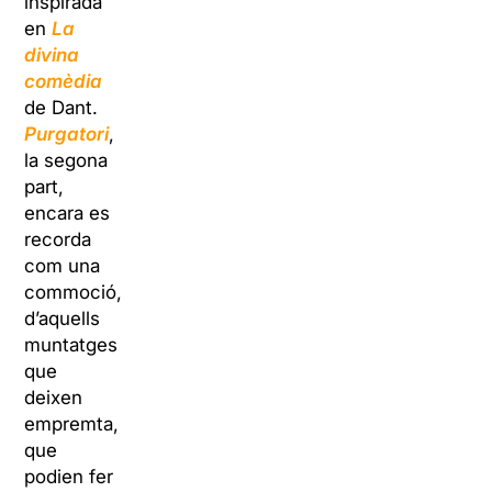
inspirada
en
La
divina
comèdia
de Dant.
Purgatori
,
la segona
part,
encara es
recorda
com una
commoció,
d’aquells
muntatges
que
deixen
empremta,
que
podien fer