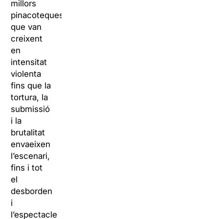
millors
pinacoteques)
que van
creixent
en
intensitat
violenta
fins que la
tortura, la
submissió
i la
brutalitat
envaeixen
l’escenari,
fins i tot
el
desborden
i
l’espectacle