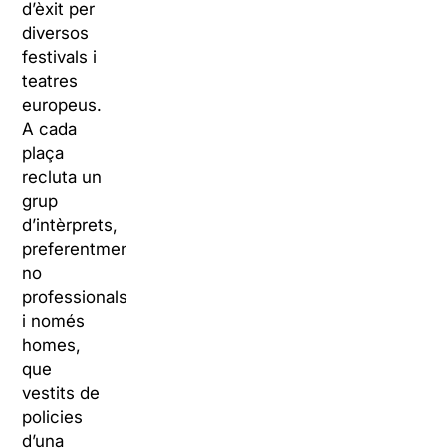
d’èxit per
diversos
festivals i
teatres
europeus.
A cada
plaça
recluta un
grup
d’intèrprets,
preferentment
no
professionals
i només
homes,
que
vestits de
policies
d’una