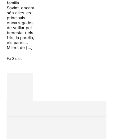
família.
Yamato, el
història del
Sovint, encara
grup fundat
teatre musical,
són elles les
l’any 1993 per
arribarà al
principals
Masa Ogawa
Teatre Apolo
encarregades
a Asuka-mura,
del 17 al […]
de vetllar pel
a la […]
benestar dels
27 juliol 2026
fills, la parella,
24 juliol 2026
els pares…
Milers de […]
Fa 3 dies