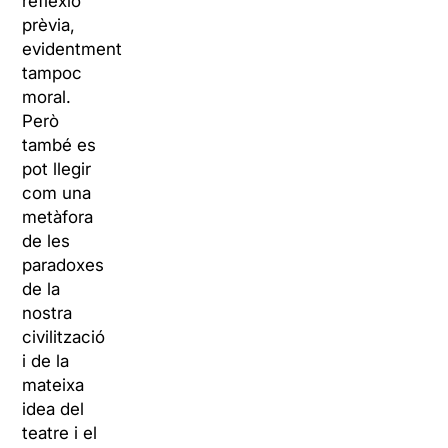
reflexió
prèvia,
evidentment
tampoc
moral.
Però
també es
pot llegir
com una
metàfora
de les
paradoxes
de la
nostra
civilització
i de la
mateixa
idea del
teatre i el