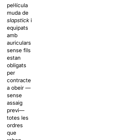
pel·lícula
muda de
slapstick
i
equipats
amb
auriculars
sense fils
estan
obligats
per
contracte
a obeir
—
sense
assaig
previ
—
totes les
ordres
que