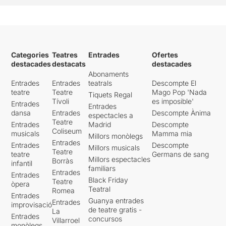
Categories
Teatres
Entrades
Ofertes
destacades
destacats
destacades
Abonaments
Entrades
Entrades
teatrals
Descompte El
teatre
Teatre
Mago Pop 'Nada
Tiquets Regal
Tívoli
es imposible'
Entrades
Entrades
dansa
Entrades
Descompte Ànima
espectacles a
Teatre
Entrades
Madrid
Descompte
Coliseum
musicals
Mamma mia
Millors monòlegs
Entrades
Entrades
Descompte
Millors musicals
Teatre
teatre
Germans de sang
Millors espectacles
Borràs
infantil
familiars
Entrades
Entrades
Black Friday
Teatre
òpera
Teatral
Romea
Entrades
Guanya entrades
Entrades
improvisació
de teatre gratis -
La
Entrades
concursos
Villarroel
monòlegs