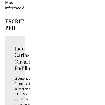
Més
informació
ESCRIT
PER
Juan
Carlos
Olivares
Padilla
Llicenciat en
Ciències de
la Informació
a la UAB. Ha
format de
redaccions