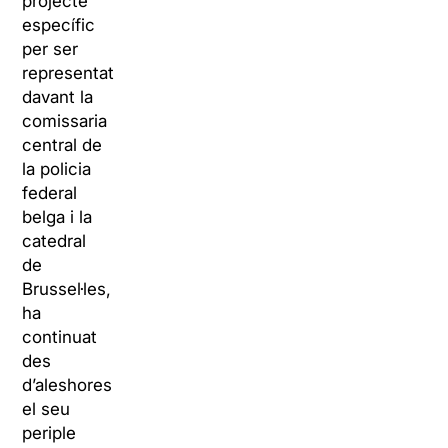
projecte
específic
per ser
representat
davant la
comissaria
central de
la policia
federal
belga i la
catedral
de
Brussel·les,
ha
continuat
des
d’aleshores
el seu
periple