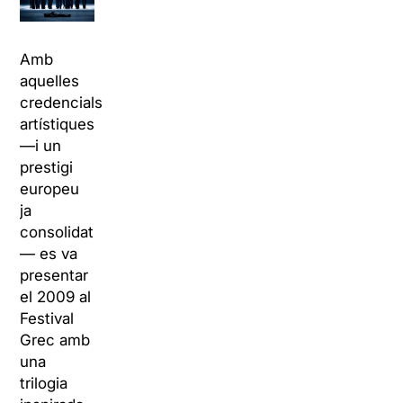
Amb
aquelles
credencials
artístiques
—
i un
prestigi
europeu
ja
consolidat
—
es va
presentar
el 2009 al
Festival
Grec amb
una
trilogia