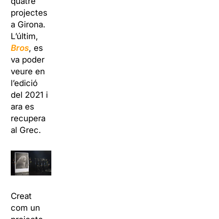
quatre
projectes
a Girona.
L’últim,
Bros
, es
va poder
veure en
l’edició
del 2021 i
ara es
recupera
al Grec.
Creat
com un