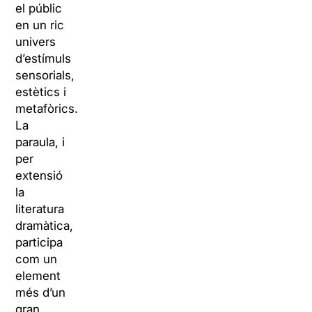
el públic
en un ric
univers
d’estímuls
sensorials,
estètics i
metafòrics.
La
paraula, i
per
extensió
la
literatura
dramàtica,
participa
com un
element
més d’un
gran