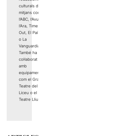
culturals de
mitjans com
l’ABC, l’Avui,
l’Ara, Time
Out, El País
o La
Vanguardia.
També ha
col·laborat
amb
equipaments
com el Gran
Teatre del
Liceu o el
Teatre Lliure.