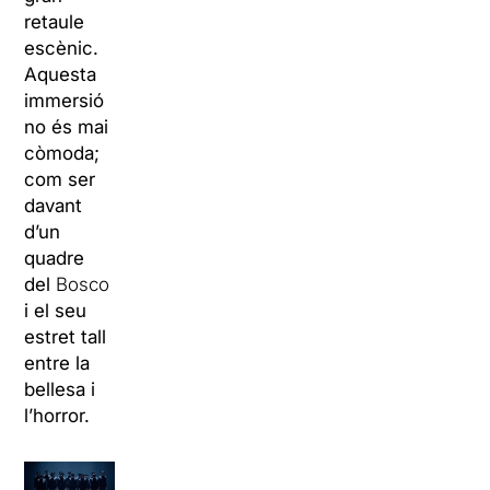
retaule
escènic.
Aquesta
immersió
no és mai
còmoda;
com ser
davant
d’un
quadre
del
Bosco
i el seu
estret tall
entre la
bellesa i
l’horror.