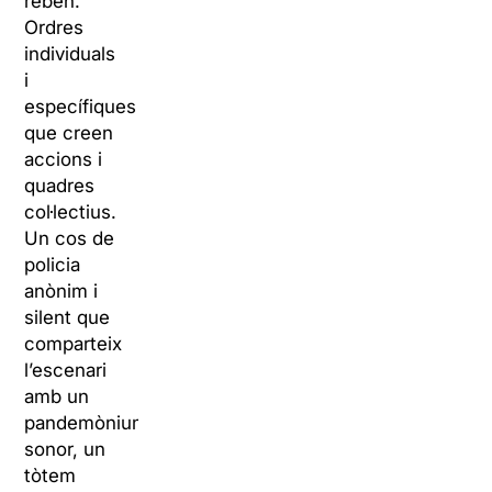
reben.
Ordres
individuals
i
específiques
que creen
accions i
quadres
col·lectius.
Un cos de
policia
anònim i
silent que
comparteix
l’escenari
amb un
pandemònium
sonor, un
tòtem