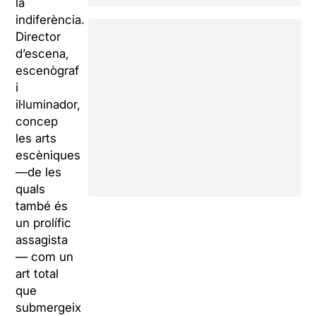
la
indiferència.
Director
d’escena,
escenògraf
i
il·luminador,
concep
les arts
escèniques
—
de les
quals
també és
un prolífic
assagista
—
com un
art total
que
submergeix