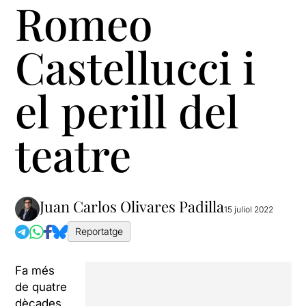
Romeo
Castellucci i
el perill del
teatre
Juan Carlos Olivares Padilla
15 juliol 2022
Reportatge
Fa més
de quatre
dècades