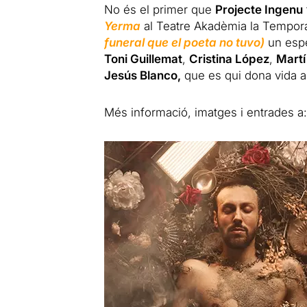
No és el primer que
Projecte Ingenu
Yerma
al Teatre Akadèmia la Tempor
funeral que el poeta no tuvo)
un espe
Toni Guillemat
,
Cristina López
,
Martí
Jesús Blanco,
que es qui dona vida a
Més informació, imatges i entrades a: