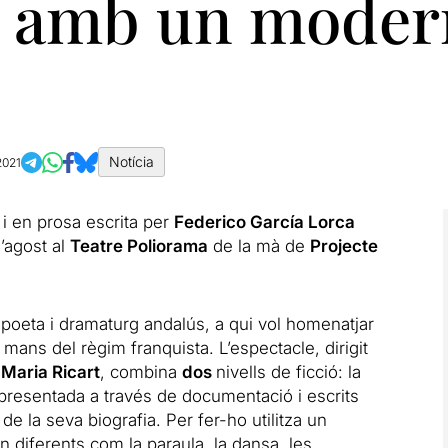
 amb un moder
Notícia
 2021
s i en prosa escrita per
Federico García Lorca
d’agost al
Teatre Poliorama
de la mà de
Projecte
l poeta i dramaturg andalús, a qui vol homenatjar
mans del règim franquista. L’espectacle, dirigit
Maria Ricart
, combina
dos
nivells de ficció: la
r, presentada a través de documentació i escrits
 la seva biografia. Per fer-ho utilitza un
n diferents com la paraula, la dansa, les