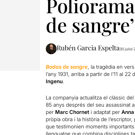
Poliorama
de sangre’
Rubén Garcia Espelta
30 juliol
Bodas de sangre
, la tragèdia en ver
l’any 1931, arriba a partir de l’11 al 22 
Ingenu
.
La companyia actualitza el clàssic de
85 anys després del seu assassinat a 
per
Marc Chornet
i adaptat per
Anna 
pròpia obra i la història de l’escripto
que testimonien moments importants de
llenguatge que combina disciplines ta