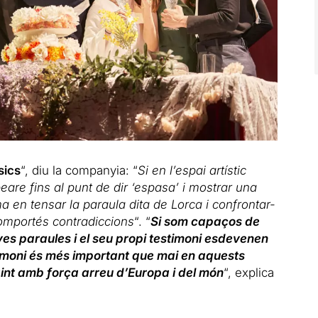
sics
“, diu la companyia: “
Si en l’espai artístic
are fins al punt de dir ‘espasa’ i mostrar una
ma en tensar la paraula dita de Lorca i confrontar-
omportés contradiccions
“. “
Si som capaços de
ves paraules i el seu propi
testimoni esdevenen
timoni és més important que mai en aquests
int amb força arreu d’Europa i del món
“, explica