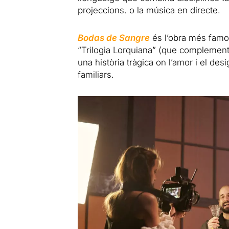
projeccions. o la música en directe.
Bodas de Sangre
és l’obra més famos
“Trilogia Lorquiana” (que compleme
una història tràgica on l’amor i el des
familiars.