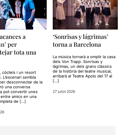
acances a
‘Sonrisas y lágrimas’
n’ per
torna a Barcelona
tejar tota una
La música tornarà a omplir la casa
dels Von Trapp. Sonrisas y
lágrimas, un dels grans clàssics
de la història del teatre musical,
a, còctels i un resort
arribarà al Teatre Apolo del 17 al
c. L’escenari sembla
[…]
per desconnectar de la
erò una conversa
a pot convertir unes
27 juliol 2026
entre amics en una
ompleta de […]
026