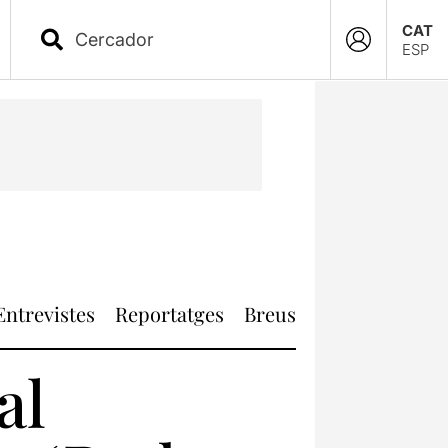
CAT
ESP
Entrevistes
Reportatges
Breus
al