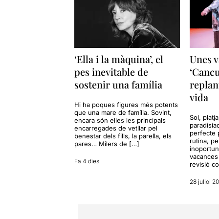
‘Ella i la màquina’, el
Unes v
pes inevitable de
‘Cancu
sostenir una família
replan
vida
Hi ha poques figures més potents
que una mare de família. Sovint,
Sol, platj
encara són elles les principals
paradisía
encarregades de vetllar pel
perfecte 
benestar dels fills, la parella, els
rutina, p
pares… Milers de […]
inoportun
vacances 
Fa 4 dies
revisió c
28 juliol 2