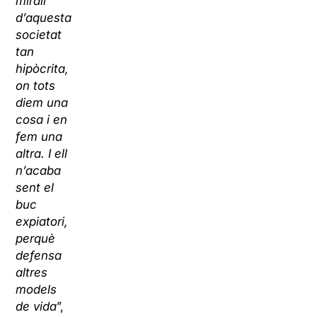
mirall
d’aquesta
societat
tan
hipòcrita,
on tots
diem una
cosa i en
fem una
altra. I ell
n’acaba
sent el
buc
expiatori,
perquè
defensa
altres
models
de vida
”,