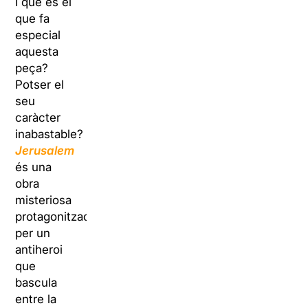
I què és el
que fa
especial
aquesta
peça?
Potser el
seu
caràcter
inabastable?
Jerusalem
és una
obra
misteriosa
protagonitzada
per un
antiheroi
que
bascula
entre la