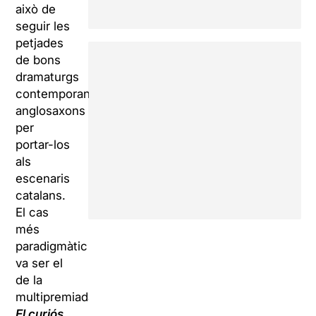
això de
seguir les
petjades
de bons
dramaturgs
contemporanis
anglosaxons
per
portar-los
als
escenaris
catalans.
El cas
més
paradigmàtic
va ser el
de la
multipremiada
El curiós