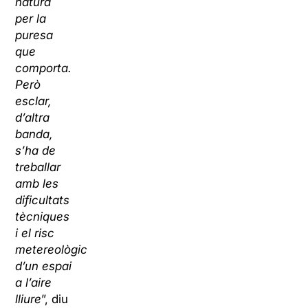
natura
per la
puresa
que
comporta.
Però
esclar,
d’altra
banda,
s’ha de
treballar
amb les
dificultats
tècniques
i el risc
metereològic
d’un espai
a l’aire
lliure
”, diu