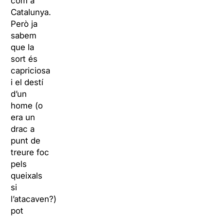
com a
Catalunya.
Però ja
sabem
que la
sort és
capriciosa
i el destí
d’un
home (o
era un
drac a
punt de
treure foc
pels
queixals
si
l’atacaven?)
pot