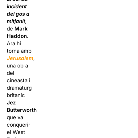
incident
del gos a
mitjanit
,
de
Mark
Haddon
.
Ara hi
torna amb
Jerusalem
,
una obra
del
cineasta i
dramaturg
britànic
Jez
Butterworth
que va
conquerir
el West