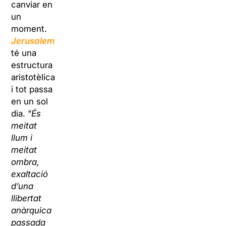
canviar en
un
moment.
Jerusalem
té una
estructura
aristotèlica
i tot passa
en un sol
dia. “
És
meitat
llum i
meitat
ombra,
exaltació
d’una
llibertat
anàrquica
passada