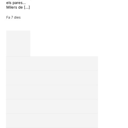
24 juliol 2026
els pares…
Milers de […]
Fa 7 dies