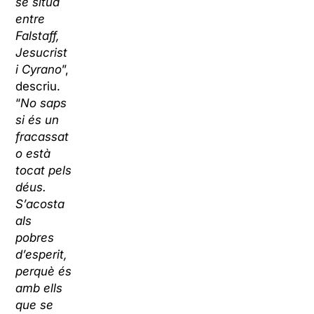
se situa
entre
Falstaff,
Jesucrist
i Cyrano
”,
descriu.
“
No saps
si és un
fracassat
o està
tocat pels
déus.
S’acosta
als
pobres
d’esperit,
perquè és
amb ells
que se