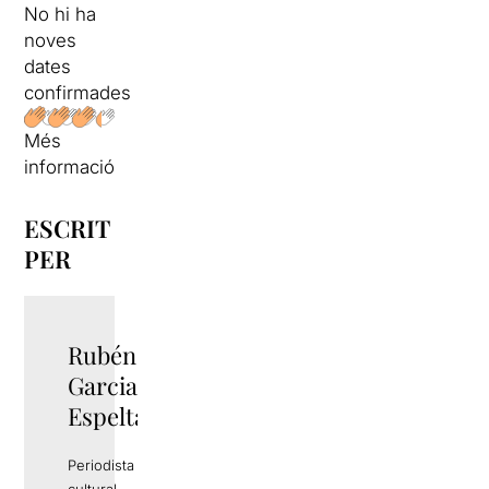
No hi ha
noves
dates
confirmades
Més
informació
ESCRIT
PER
Rubén
TWITTER
Garcia
Espelta
Periodista i gestor
cultural.