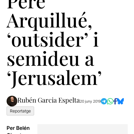
Pere
Arquillué,
‘outsider’ i
semideu a
‘Jerusalem’
Rubén Garcia Espelta
20 juny 2019
Reportatge
Per Belén