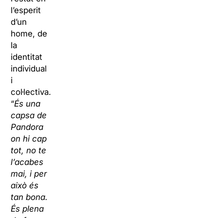
l’esperit
d’un
home, de
la
identitat
individual
i
col·lectiva.
“
És una
capsa de
Pandora
on hi cap
tot, no te
l’acabes
mai, i per
això és
tan bona.
És plena