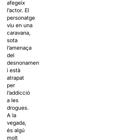
afegeix
l’actor. El
personatge
viu en una
caravana,
sota
l’amenaça
del
desnonament,
i està
atrapat
per
l’addicció
a les
drogues.
A la
vegada,
és algú
molt