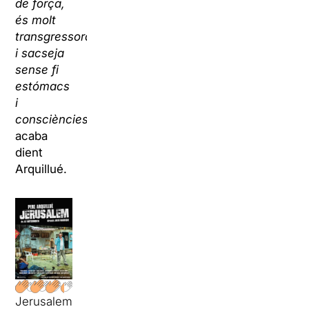
de força,
és molt
transgressora
i sacseja
sense fi
estómacs
i
consciències
”,
acaba
dient
Arquillué.
Jerusalem