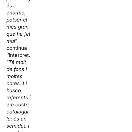
és
enorme,
potser el
més gran
que he fet
mai
”,
continua
l’intèrpret.
“
Té molt
de fons i
moltes
cares. Li
busco
referents i
em costa
catalogar-
lo; és un
semideu i