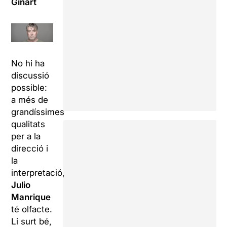
Ginart
No hi ha
discussió
possible:
a més de
grandíssimes
qualitats
per a la
direcció i
la
interpretació,
Julio
Manrique
té olfacte.
Li surt bé,