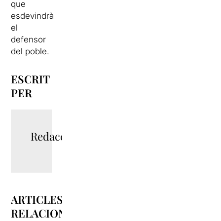
que
esdevindrà
el
defensor
del poble.
ESCRIT
PER
Redacció
ARTICLES
RELACIONATS