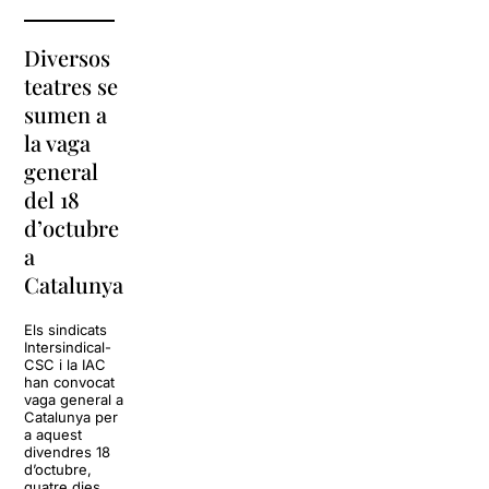
Diversos
La
teatres se
programació
sumen a
de l’Arnau
#estoyrara
la vaga
Itinerant
arriba a la
general
2019
Sala Barts
del 18
s’estrena
d’octubre
amb l’obra
La Sala Barts
a
‘sintítulo’
acollirà el show
Estoy rara, un
Catalunya
espectacle
La programació de
còmic carregat
l’Arnau Itinerant
d’humor negre,
Els sindicats
2019 està a punt
que ve precedit
Intersindical-
de donar el tret de
pel seu rotund
CSC i la IAC
sortida amb
èxit a les
han convocat
l’estrena de
xarxes, amb
vaga general a
‘sintítulo’, un
més de
Catalunya per
espectacle
500.000
a aquest
comunitari i
visualitzacions
divendres 18
itinerant conduït
a […]
d’octubre,
per la companyia
quatre dies