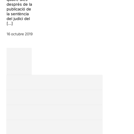
La Danesa […]
després de la
15 octubre 2019
publicació de
8 octubre 2019
la sentència
del judici del
[…]
16 octubre 2019