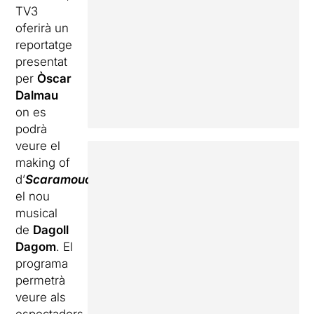
TV3
oferirà un
reportatge
presentat
per
Òscar
Dalmau
on es
podrà
veure el
making of
d’
Scaramouche
,
el nou
musical
de
Dagoll
Dagom
. El
programa
permetrà
veure als