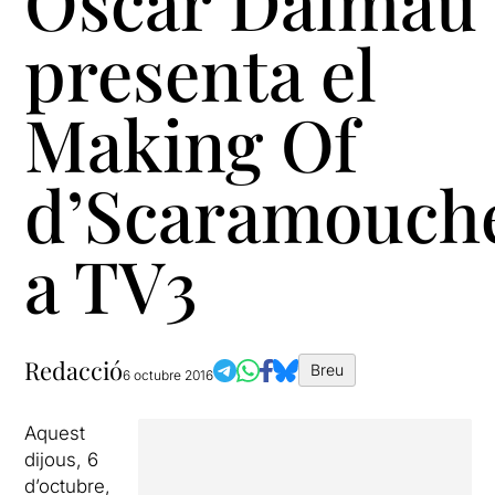
Òscar Dalmau
presenta el
Making Of
d’Scaramouch
a TV3
Redacció
Breu
6 octubre 2016
Aquest
dijous, 6
d’octubre,