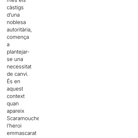
més els
càstigs
d’una
noblesa
autoritària,
comença
a
plantejar-
se una
necessitat
de canvi.
És en
aquest
context
quan
apareix
Scaramouche,
l’heroi
emmascarat