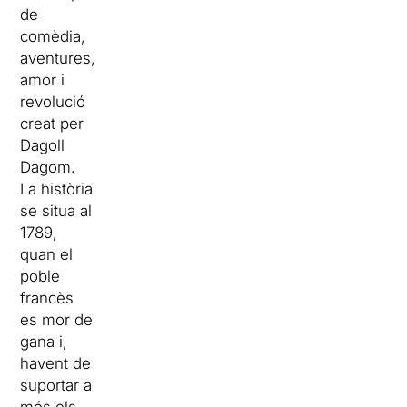
de
comèdia,
aventures,
amor i
revolució
creat per
Dagoll
Dagom.
La història
se situa al
1789,
quan el
poble
francès
es mor de
gana i,
havent de
suportar a