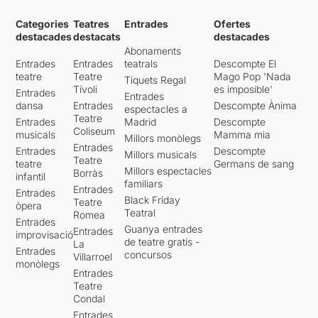
Categories
Teatres
Entrades
Ofertes
destacades
destacats
destacades
Abonaments
Entrades
Entrades
teatrals
Descompte El
teatre
Teatre
Mago Pop 'Nada
Tiquets Regal
Tívoli
es imposible'
Entrades
Entrades
dansa
Entrades
Descompte Ànima
espectacles a
Teatre
Entrades
Madrid
Descompte
Coliseum
musicals
Mamma mia
Millors monòlegs
Entrades
Entrades
Descompte
Millors musicals
Teatre
teatre
Germans de sang
Millors espectacles
Borràs
infantil
familiars
Entrades
Entrades
Black Friday
Teatre
òpera
Teatral
Romea
Entrades
Guanya entrades
Entrades
improvisació
de teatre gratis -
La
Entrades
concursos
Villarroel
monòlegs
Entrades
Teatre
Condal
Entrades