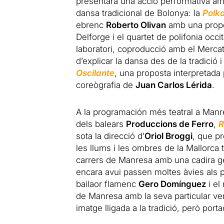
presentarà una acció performativa amb 
dansa tradicional de Bolonya: la
Polk
ebrenc
Roberto Olivan
amb una propos
Delforge i el quartet de polifonia occi
laboratori, coproducció amb el Mercat
d’explicar la dansa des de la tradició
Oscilante
, una proposta interpretada 
coreògrafia de
Juan Carlos Lérida
.
A la programación més teatral a Manr
dels balears
Produccions de Ferro
,
R
sota la direcció d’
Oriol Broggi
, que p
les llums i les ombres de la Mallorca t
carrers de Manresa amb una cadira ge
encara avui passen moltes àvies als p
bailaor flamenc
Gero Domínguez
i el
de Manresa amb la seva particular ver
imatge lligada a la tradició, però por