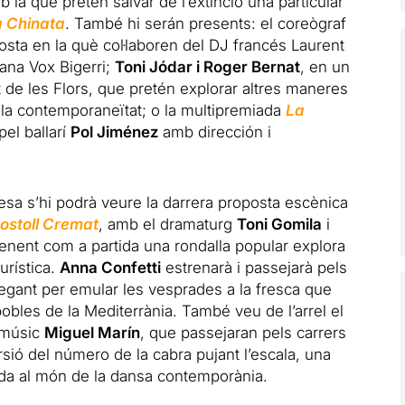
la que pretén salvar de l’extinció una particular
a Chinata
. També hi serán presents: el coreògraf
ta en la què col·laboren del DJ francés Laurent
tana Vox Bigerri;
Toni Jódar i Roger Bernat
, en un
 de les Flors, que pretén explorar altres maneres
 i la contemporaneïtat; o la multipremiada
La
pel ballarí
Pol Jiménez
amb dirección i
esa s’hi podrà veure la darrera proposta escènica
ostoll Cremat
, amb el dramaturg
Toni Gomila
i
renent com a partida una rondalla popular explora
urística.
Anna Confetti
estrenarà i passejarà pels
gant per emular les vesprades a la fresca que
obles de la Mediterrània. També veu de l’arrel el
 músic
Miguel Marín
, que passejaran pels carrers
sió del número de la cabra pujant l’escala, una
tada al món de la dansa contemporània.