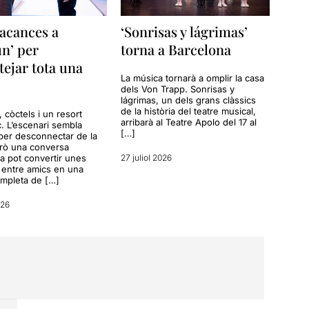
acances a
‘Sonrisas y lágrimas’
n’ per
torna a Barcelona
tejar tota una
La música tornarà a omplir la casa
dels Von Trapp. Sonrisas y
lágrimas, un dels grans clàssics
de la història del teatre musical,
a, còctels i un resort
arribarà al Teatre Apolo del 17 al
c. L’escenari sembla
[…]
per desconnectar de la
erò una conversa
a pot convertir unes
27 juliol 2026
entre amics en una
ompleta de […]
026