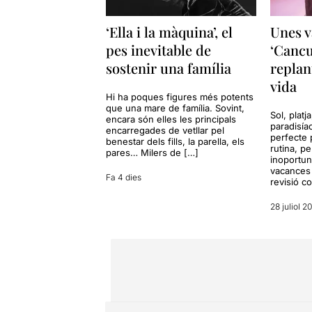
‘Ella i la màquina’, el
Unes v
pes inevitable de
‘Cancu
sostenir una família
replan
vida
Hi ha poques figures més potents
que una mare de família. Sovint,
Sol, platj
encara són elles les principals
paradisía
encarregades de vetllar pel
perfecte 
benestar dels fills, la parella, els
rutina, p
pares… Milers de […]
inoportun
vacances 
Fa 4 dies
revisió c
28 juliol 2