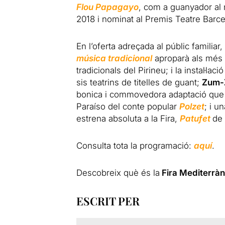
Flou Papagayo
, com a guanyador al m
2018 i nominat al Premis Teatre Barc
En l’oferta adreçada al públic familia
música tradicional
aproparà als més 
tradicionals del Pirineu; i la instal·
sis teatrins de titelles de guant;
Zum-
bonica i commovedora adaptació que f
Paraíso del conte popular
Polzet
; i u
estrena absoluta a la Fira,
Patufet
de
Consulta tota la programació:
aquí
.
Descobreix què és la
Fira Mediterràn
ESCRIT PER