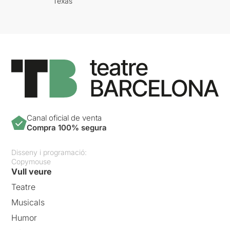
Texas
Canal oficial de venta
Compra 100% segura
Disseny i programació:
Copymouse
Vull veure
Teatre
Musicals
Humor