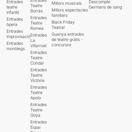
Entrades
Entrades
Descompte
Millors musicals
Teatre
teatre
Germans de sang
Millors espectacles
Borràs
infantil
familiars
Entrades
Entrades
Black Friday
Teatre
òpera
Teatral
Romea
Entrades
Guanya entrades
Entrades
improvisació
de teatre gratis -
La
Entrades
concursos
Villarroel
monòlegs
Entrades
Teatre
Condal
Entrades
Teatre
Victòria
Entrades
Teatre
Apolo
Entrades
Teatre
Goya
Entrades
Espai