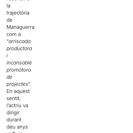
la
trajectòria
de
Managuerra
com a
“
arriscada
productora
i
incansable
promotora
de
projectes
”.
En aquest
sentit,
l’actriu va
dirigir
durant
deu anys