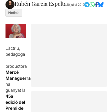
Rubén Garcia Espelta
10 juliol 2019
Notícia
L’actriu,
pedagoga
i
productora
Mercè
Managuerra
ha
guanyat la
45a
edició del
Premi de