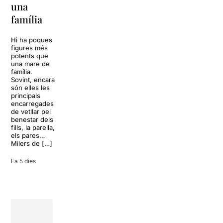
La música
una
vida
tornarà a
família
omplir la casa
dels Von
Sol, platja,
Trapp.
còctels i un
Hi ha poques
Sonrisas y
resort
figures més
lágrimas, un
paradisíac.
potents que
dels grans
L’escenari
una mare de
clàssics de la
sembla perfecte
família.
història del
per
Sovint, encara
teatre musical,
desconnectar
són elles les
arribarà al
de la rutina,
principals
Teatre Apolo
però una
encarregades
del 17 al […]
conversa
de vetllar pel
inoportuna pot
benestar dels
27 juliol 2026
convertir unes
fills, la parella,
vacances entre
els pares…
amics en una
Milers de […]
revisió completa
de […]
Fa 5 dies
28 juliol 2026