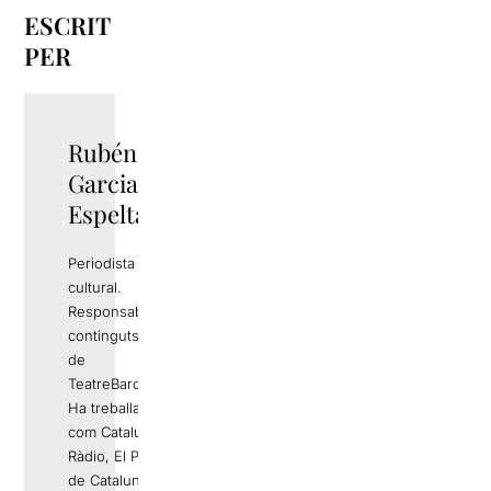
ESCRIT
PER
Rubén
TWITTER
Garcia
Espelta
Periodista i gestor
cultural.
Responsable de
continguts editorials
de
TeatreBarcelona.com
Ha treballat a mitjans
com Catalunya
Ràdio, El Periódico
de Catalunya, La