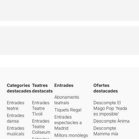
Categories
Teatres
Entrades
Ofertes
destacades
destacats
destacades
Abonaments
Entrades
Entrades
teatrals
Descompte El
teatre
Teatre
Mago Pop 'Nada
Tiquets Regal
Tívoli
es imposible'
Entrades
Entrades
dansa
Entrades
Descompte Ànima
espectacles a
Teatre
Entrades
Madrid
Descompte
Coliseum
musicals
Mamma mia
Millors monòlegs