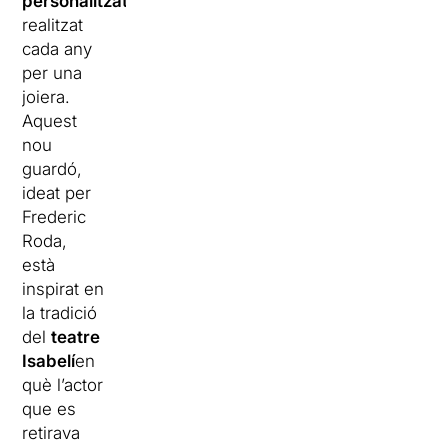
personalitzat
realitzat
cada any
per una
joiera.
Aquest
nou
guardó,
ideat per
Frederic
Roda,
està
inspirat en
la tradició
del
teatre
Isabelí
en
què l’actor
que es
retirava