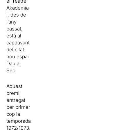
el Teatre
Akadèmia
i, des de
l’any
passat,
està al
capdavant
del citat
nou espai
Dau al
Sec.
Aquest
premi,
entregat
per primer
cop la
temporada
1972/1973,