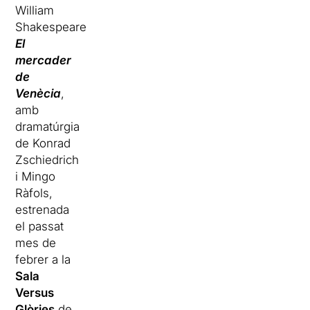
William
Shakespeare
El
mercader
de
Venècia
,
amb
dramatúrgia
de Konrad
Zschiedrich
i Mingo
Ràfols,
estrenada
el passat
mes de
febrer a la
Sala
Versus
Glòries
de