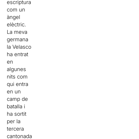
escriptura
com un
àngel
elèctric.
La meva
germana
la Velasco
ha entrat
en
algunes
nits com
qui entra
en un
camp de
batalla i
ha sortit
per la
tercera
cantonada