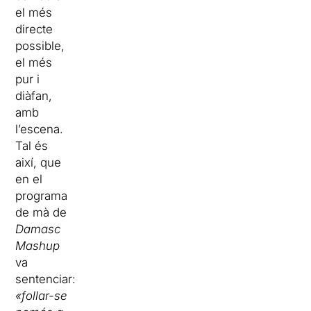
el més
directe
possible,
el més
pur i
diàfan,
amb
l’escena.
Tal és
així, que
en el
programa
de mà de
Damasc
Mashup
va
sentenciar:
«follar-se