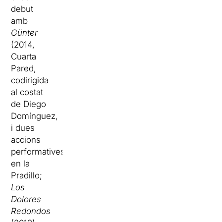
debut
amb
Günter
(2014,
Cuarta
Pared,
codirigida
al costat
de Diego
Domínguez,
i dues
accions
performatives
en la
Pradillo;
Los
Dolores
Redondos