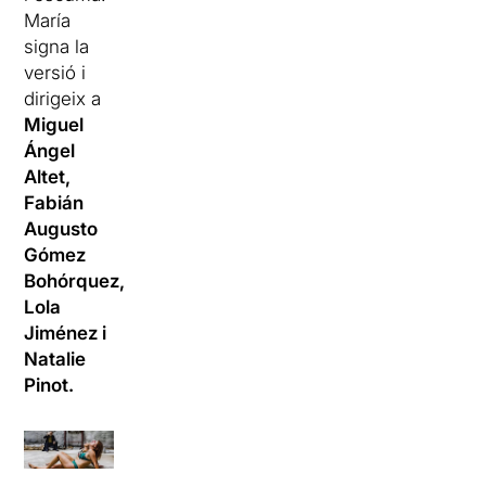
María
signa la
versió i
dirigeix a
Miguel
Ángel
Altet,
Fabián
Augusto
Gómez
Bohórquez,
Lola
Jiménez i
Natalie
Pinot.