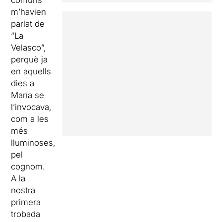
comuns
m’havien
parlat de
“La
Velasco”,
perquè ja
en aquells
dies a
María se
l’invocava,
com a les
més
lluminoses,
pel
cognom.
A la
nostra
primera
trobada