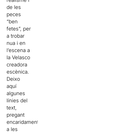
de les
peces
“ben
fetes”, per
a trobar
nua i en
l’escena a
la Velasco
creadora
escènica.
Deixo
aquí
algunes
línies del
text,
pregant
encaridament
a les