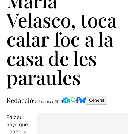
María
Velasco, toca
calar foc a la
casa de les
paraules
Redacció
General
12 desembre 2019
Fa deu
anys que
conec la