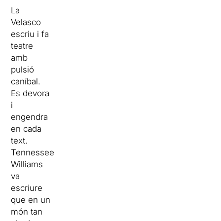
La
Velasco
escriu i fa
teatre
amb
pulsió
caníbal.
Es devora
i
engendra
en cada
text.
Tennessee
Williams
va
escriure
que en un
món tan