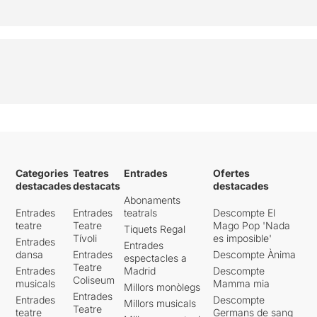
Categories
Teatres
Entrades
Ofertes
destacades
destacats
destacades
Abonaments
Entrades
Entrades
teatrals
Descompte El
teatre
Teatre
Mago Pop 'Nada
Tiquets Regal
Tívoli
es imposible'
Entrades
Entrades
dansa
Entrades
Descompte Ànima
espectacles a
Teatre
Entrades
Madrid
Descompte
Coliseum
musicals
Mamma mia
Millors monòlegs
Entrades
Entrades
Descompte
Millors musicals
Teatre
teatre
Germans de sang