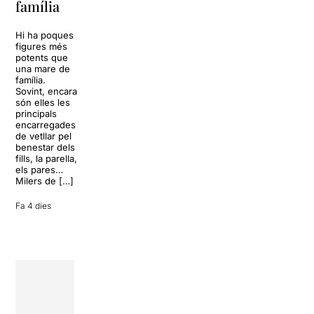
família
omplir la casa
dels Von
Sol, platja,
Trapp.
còctels i un
Hi ha poques
Sonrisas y
resort
figures més
lágrimas, un
paradisíac.
potents que
dels grans
L’escenari
una mare de
clàssics de la
sembla perfecte
família.
història del
per
Sovint, encara
teatre musical,
desconnectar
són elles les
arribarà al
de la rutina,
principals
Teatre Apolo
però una
encarregades
del 17 al […]
conversa
de vetllar pel
inoportuna pot
benestar dels
27 juliol 2026
convertir unes
fills, la parella,
vacances entre
els pares…
amics en una
Milers de […]
revisió completa
de […]
Fa 4 dies
28 juliol 2026