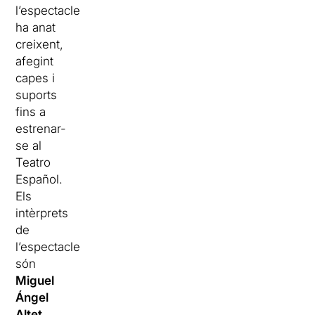
l’espectacle
ha anat
creixent,
afegint
capes i
suports
fins a
estrenar-
se al
Teatro
Español.
Els
intèrprets
de
l’espectacle
són
Miguel
Ángel
Altet