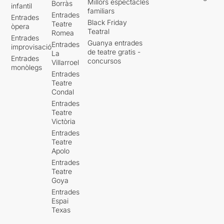
Millors espectacles
Borràs
infantil
familiars
Entrades
Entrades
Black Friday
Teatre
òpera
Teatral
Romea
Entrades
Guanya entrades
Entrades
improvisació
de teatre gratis -
La
Entrades
concursos
Villarroel
monòlegs
Entrades
Teatre
Condal
Entrades
Teatre
Victòria
Entrades
Teatre
Apolo
Entrades
Teatre
Goya
Entrades
Espai
Texas