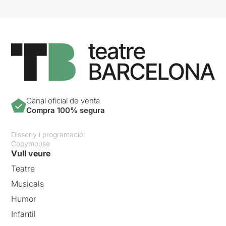
Canal oficial de venta
Compra 100% segura
Disseny i programació:
Copymouse
Vull veure
Teatre
Musicals
Humor
Infantil