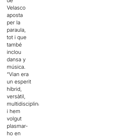
de
Velasco
aposta
per la
paraula,
tot i que
també
inclou
dansa y
música.
“Vian era
un esperit
híbrid,
versàtil,
multidisciplinar,
i hem
volgut
plasmar-
ho en