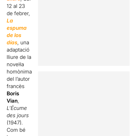
12 al 23
de febrer,
La
espuma
de los
días
, una
adaptació
lliure de la
novel·la
homònima
del l’autor
francès
Boris
Vian
,
L’Écume
des jours
(1947)
.
Com bé