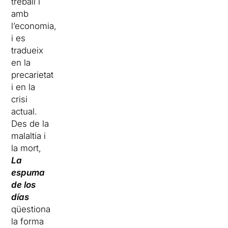
treball i
amb
l’economia,
i es
tradueix
en la
precarietat
i en la
crisi
actual.
Des de la
malaltia i
la mort,
La
espuma
de los
días
qüestiona
la forma