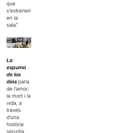
que
s’estrenen
en la
sala”.
La
espuma
de los
días
parla
de l’amor,
la mort i la
vida, a
través
d’una
història
senzilla,