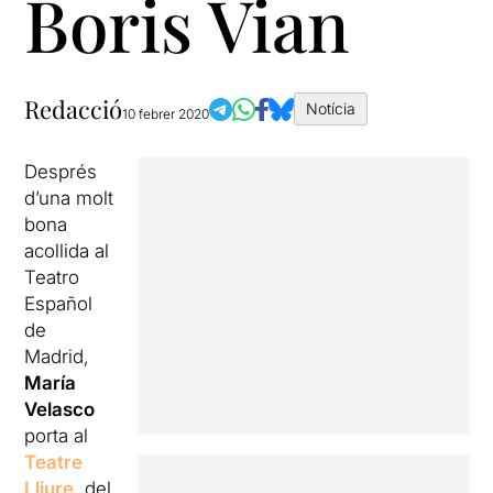
Boris Vian
Redacció
Notícia
10 febrer 2020
Després
d’una molt
bona
acollida al
Teatro
Español
de
Madrid,
María
Velasco
porta al
Teatre
Lliure
, del