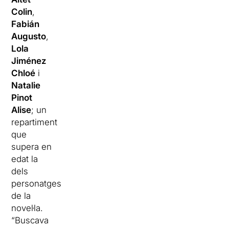
Colin
,
Fabián
Augusto
,
Lola
Jiménez
Chloé
i
Natalie
Pinot
Alise
; un
repartiment
que
supera en
edat la
dels
personatges
de la
novel·la.
“Buscava