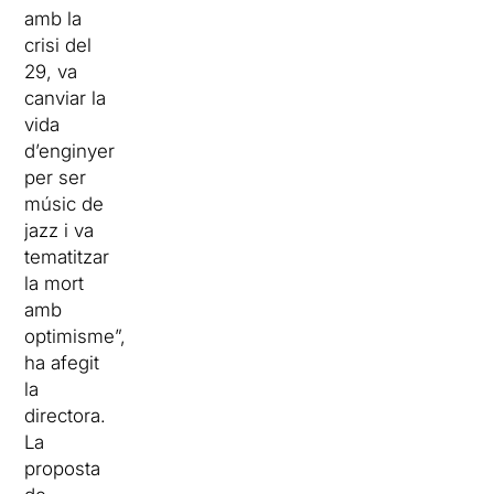
amb la
crisi del
29, va
canviar la
vida
d’enginyer
per ser
músic de
jazz i va
tematitzar
la mort
amb
optimisme”,
ha afegit
la
directora.
La
proposta