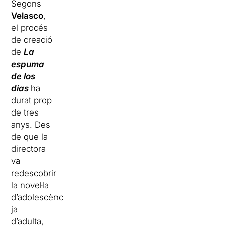
Segons
Velasco
,
el procés
de creació
de
La
espuma
de los
días
ha
durat prop
de tres
anys. Des
de que la
directora
va
redescobrir
la novel·la
d’adolescència
ja
d’adulta,