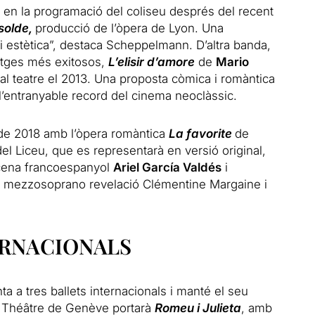
 en la programació del coliseu després del recent
Isolde,
producció de l’òpera de Lyon. Una
i estètica”, destaca Scheppelmann. D’altra banda,
atges més exitosos,
L’elisir d’amore
de
Mario
al teatre el 2013. Una proposta còmica i romàntica
l’entranyable record del cinema neoclàssic.
l de 2018 amb l’òpera romàntica
La favorite
de
el Liceu, que es representarà en versió original,
scena francoespanyol
Ariel García Valdés
i
la mezzosoprano revelació Clémentine Margaine i
ERNACIONALS
a a tres ballets internacionals i manté el seu
d Théâtre de Genève portarà
Romeu i Julieta
, amb