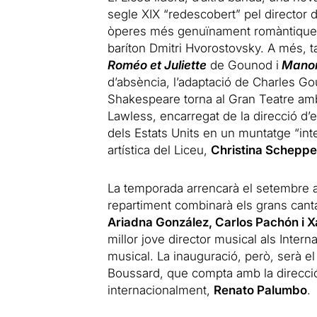
segle XIX “redescobert” pel director 
òperes més genuïnament romàntiques d
baríton Dmitri Hvorostovsky. A més, 
Roméo et Juliette
de Gounod i
Manon
d’absència, l’adaptació de Charles Go
Shakespeare torna al Gran Teatre am
Lawless, encarregat de la direcció d’e
dels Estats Units en un muntatge “intel·
artística del Liceu,
Christina Schepp
La temporada arrencarà el setembre 
repartiment combinarà els grans cant
Ariadna González, Carlos Pachón i 
millor jove director musical als Inter
musical. La inauguració, però, serà e
Boussard, que compta amb la direcció
internacionalment,
Renato Palumbo
.