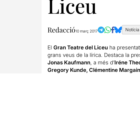
Liceu
Redacció
Notícia
10 març 2017
El
Gran Teatre del Liceu
ha presentat
grans veus de la lírica. Destaca la pr
Jonas Kaufmann
, a més d’
Iréne The
Gregory Kunde, Clémentine Margai