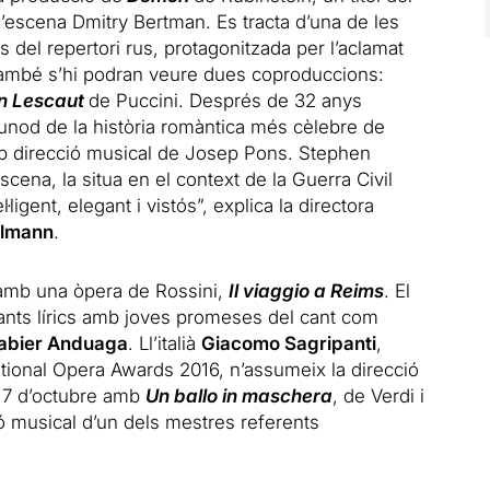
d’escena Dmitry Bertman. Es tracta d’una de les
el repertori rus, protagonitzada per l’aclamat
també s’hi podran veure dues coproduccions:
 Lescaut
de Puccini. Després de 32 anys
unod de la història romàntica més cèlebre de
b direcció musical de Josep Pons. Stephen
scena, la situa en el context de la Guerra Civil
ligent, elegant i vistós”, explica la directora
elmann
.
amb una òpera de Rossini,
Il viaggio a Reims
. El
ants lírics amb joves promeses del cant com
Xabier Anduaga
. Ll’italià
Giacomo Sagripanti
,
national Opera Awards 2016, n’assumeix la direcció
l 7 d’octubre amb
Un ballo in maschera
, de Verdi i
 musical d’un dels mestres referents