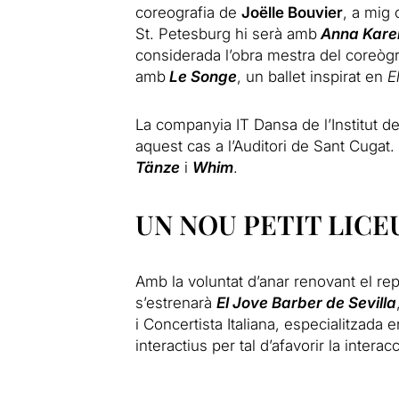
coreografia de
Joëlle Bouvier
, a mig 
St. Petesburg hi serà amb
Anna Kare
considerada l’obra mestra del coreògr
amb
Le Songe
, un ballet inspirat en
E
La companyia IT Dansa de l’Institut d
aquest cas a l’Auditori de Sant Cugat
Tänze
i
Whim
.
UN NOU PETIT LICE
Amb la voluntat d’anar renovant el rep
s’estrenarà
El Jove Barber de Sevilla
i Concertista Italiana, especialitzada
interactius per tal d’afavorir la intera