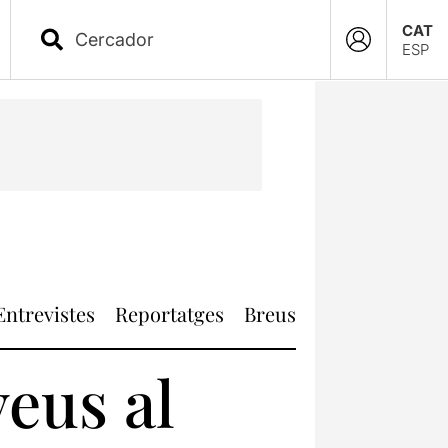
CAT
ESP
Entrevistes
Reportatges
Breus
eus al