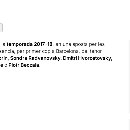
 la
temporada 2017-18
, en una aposta per les
esència, per primer cop a Barcelona, del tenor
orin, Sondra Radvanovsky, Dmitri Hvorostovsky,
ne
o
Piotr Beczala
.