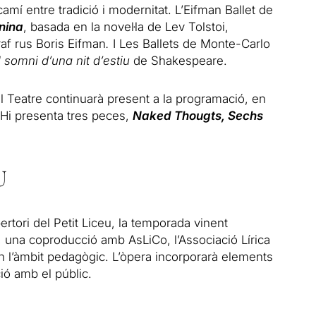
camí entre tradició i modernitat. L’Eifman Ballet de
nina
, basada en la novel·la de Lev Tolstoi,
af rus Boris Eifman
.
I Les Ballets de Monte-Carlo
l somni d’una nit d’estiu
de Shakespeare.
el Teatre continuarà present a la programació, en
. Hi presenta tres peces,
Naked Thougts,
Sechs
U
ertori del Petit Liceu, la temporada vinent
, una coproducció amb AsLiCo, l’Associació Lírica
 en l’àmbit pedagògic. L’òpera incorporarà elements
cció amb el públic.