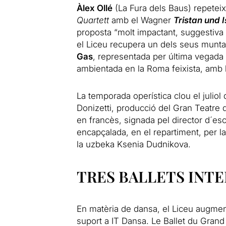
Àlex Ollé
(La Fura dels Baus) repeteix
Quartett
amb el Wagner
Tristan und 
proposta “molt impactant, suggestiva 
el Liceu recupera un dels seus munt
Gas
, representada per última vegada 
ambientada en la Roma feixista, amb 
La temporada operística clou el julio
Donizetti, producció del Gran Teatre d
en francès, signada pel director d´e
encapçalada, en el repartiment, per 
la uzbeka Ksenia Dudnikova.
TRES BALLETS INT
En matèria de dansa, el Liceu augment
suport a IT Dansa. Le Ballet du Gran