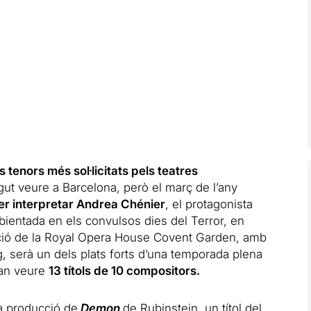
tenors més sol·licitats pels teatres
ogut veure a Barcelona, però el març de l’any
per interpretar Andrea Chénier
, el protagonista
ientada en els convulsos dies del Terror, en
ció de la Royal Opera House Covent Garden, amb
, serà un dels plats forts d’una temporada plena
ran veure
13 títols de 10 compositors.
va producció de
Demon
de Rubinstein, un títol del