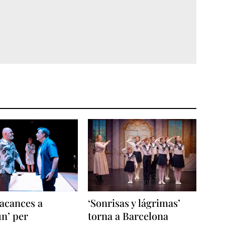
acances a
‘Sonrisas y lágrimas’
n’ per
torna a Barcelona