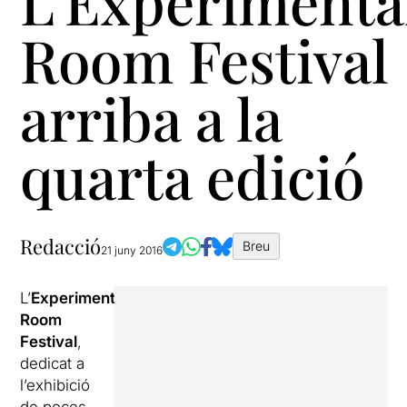
L’Experimenta
Room Festival
arriba a la
quarta edició
Redacció
Breu
21 juny 2016
L’
Experimental
Room
Festival
,
dedicat a
l’exhibició