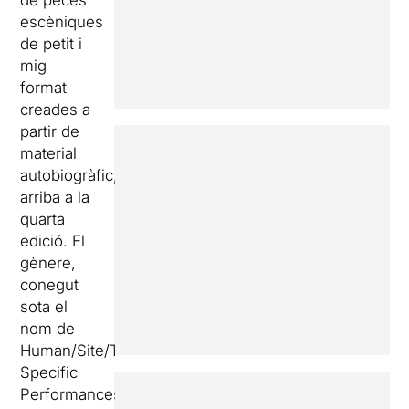
de peces
escèniques
de petit i
mig
format
creades a
partir de
material
autobiogràfic,
arriba a la
quarta
edició. El
gènere,
conegut
sota el
nom de
Human/Site/Time
Specific
Performances,