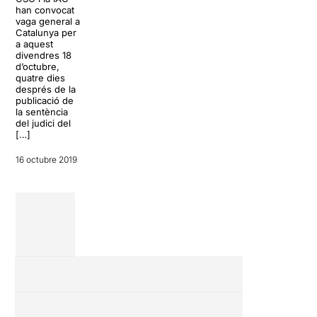
sortida amb
èxit a les
han convocat
l’estrena de
xarxes, amb
vaga general a
‘sintítulo’, un
més de
Catalunya per
espectacle
500.000
a aquest
comunitari i
visualitzacions
divendres 18
itinerant conduït
a […]
d’octubre,
per la companyia
quatre dies
La Danesa […]
després de la
15 octubre 2019
publicació de
8 octubre 2019
la sentència
del judici del
[…]
16 octubre 2019