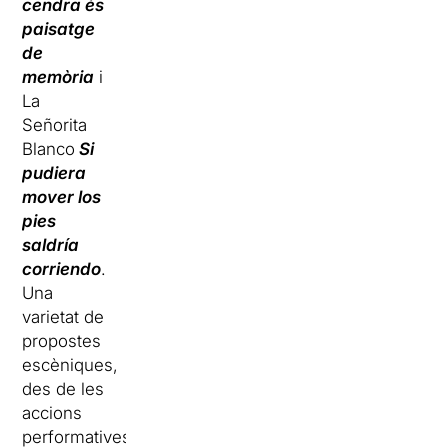
cendra és
paisatge
de
memòria
i
La
Señorita
Blanco
Si
pudiera
mover los
pies
saldría
corriendo
.
Una
varietat de
propostes
escèniques,
des de les
accions
performatives,