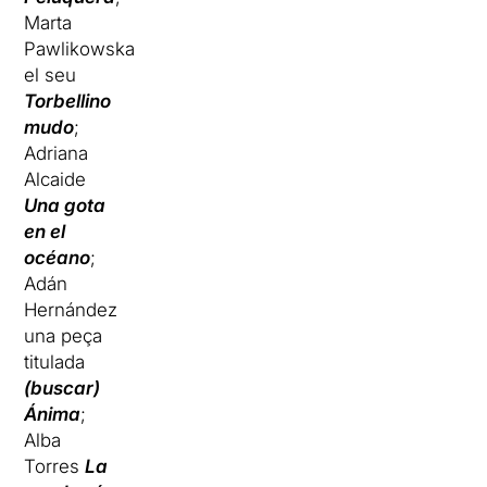
Marta
Pawlikowska
el seu
Torbellino
mudo
;
Adriana
Alcaide
Una gota
en el
océano
;
Adán
Hernández
una peça
titulada
(buscar)
Ánima
;
Alba
Torres
La