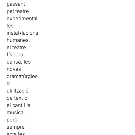
passant
pel teatre
experimental,
les
instal•lacions
humanes,
el teatre
físic, la
dansa, les
noves
dramatúrgies,
la
utilització
de text o
el cant i la
música,
però
sempre
sota les