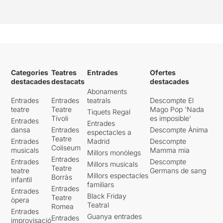
Categories
Teatres
Entrades
Ofertes
destacades
destacats
destacades
Abonaments
Entrades
Entrades
teatrals
Descompte El
teatre
Teatre
Mago Pop 'Nada
Tiquets Regal
Tívoli
es imposible'
Entrades
Entrades
dansa
Entrades
Descompte Ànima
espectacles a
Teatre
Entrades
Madrid
Descompte
Coliseum
musicals
Mamma mia
Millors monòlegs
Entrades
Entrades
Descompte
Millors musicals
Teatre
teatre
Germans de sang
Millors espectacles
Borràs
infantil
familiars
Entrades
Entrades
Black Friday
Teatre
òpera
Teatral
Romea
Entrades
Guanya entrades
Entrades
improvisació