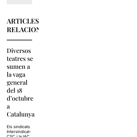
ARTICLES
RELACIONATS
Diversos
La
teatres se
programació
sumen a
de l’Arnau
#estoyrara
la vaga
Itinerant
arriba a la
general
2019
Sala Barts
del 18
s’estrena
d’octubre
amb l’obra
La Sala Barts
a
‘sintítulo’
acollirà el show
Estoy rara, un
Catalunya
espectacle
La programació de
còmic carregat
l’Arnau Itinerant
d’humor negre,
Els sindicats
2019 està a punt
que ve precedit
Intersindical-
de donar el tret de
pel seu rotund
CSC i la IAC