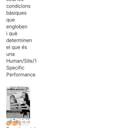
condicions
bàsiques
que
engloben
i què
determinen
el que és
una
Human/Site/Time
Specific
Performance.