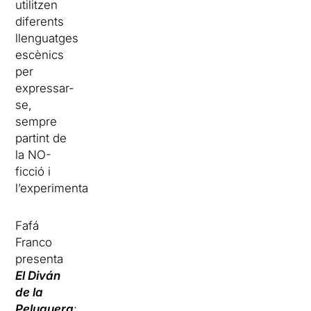
utilitzen
diferents
llenguatges
escènics
per
expressar-
se,
sempre
partint de
la NO-
ficció i
l’experimentació.
Fafá
Franco
presenta
El Diván
de la
Peluquera
;